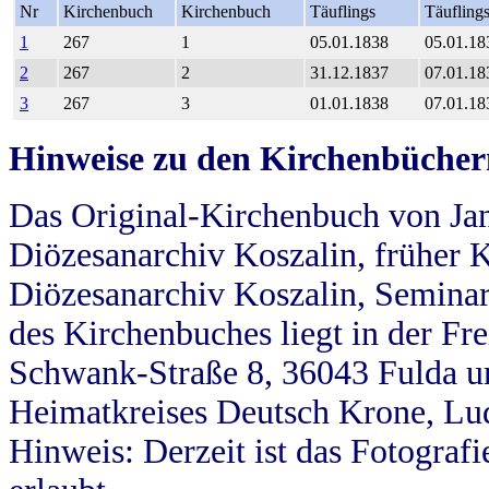
Nr
Kirchenbuch
Kirchenbuch
Täuflings
Täufling
1
267
1
05.01.1838
05.01.18
2
267
2
31.12.1837
07.01.18
3
267
3
01.01.1838
07.01.18
Hinweise zu den Kirchenbücher
Das Original-Kirchenbuch von Jan
Diözesanarchiv Koszalin, früher Kö
Diözesanarchiv Koszalin, Seminar
des Kirchenbuches liegt in der Fr
Schwank-Straße 8, 36043 Fulda u
Heimatkreises Deutsch Krone, Lu
Hinweis: Derzeit ist das Fotograf