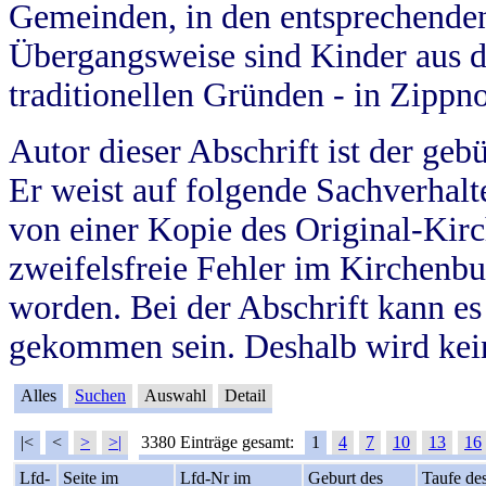
Gemeinden, in den entsprechende
Übergangsweise sind Kinder aus 
traditionellen Gründen - in Zippn
Autor dieser Abschrift ist der geb
Er weist auf folgende Sachverhalte
von einer Kopie des Original-Kirc
zweifelsfreie Fehler im Kirchenbuc
worden. Bei der Abschrift kann e
gekommen sein. Deshalb wird kein
Alles
Suchen
Auswahl
Detail
|<
<
>
>|
3380 Einträge gesamt:
1
4
7
10
13
16
Lfd-
Seite im
Lfd-Nr im
Geburt des
Taufe de