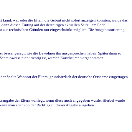
krank war, oder die Eltern die Geburt nicht sofort anzeigen konnten, wurde das
ann diesen Eintrag auf der derzeitigen aktuellen Seite - am Ende -
st aus technischen Gründen nur eingeschränkt möglich. Die Ausgabesortierung
r besser gesagt, wie die Bewohner ihn ausgesprochen haben. Später dann so
e Schreibweise nicht richtig ist, wurden Korrekturen vorgenommen.
r Spalte Wohnort der Eltern, grundsätzlich der deutsche Ortsname eingetragen.
rtsangabe der Eltern vorliegt, wenn diese auch angegeben wurde. Hierbei wurde
d kann man aber von der Richtigkeit dieser Angabe ausgehen.