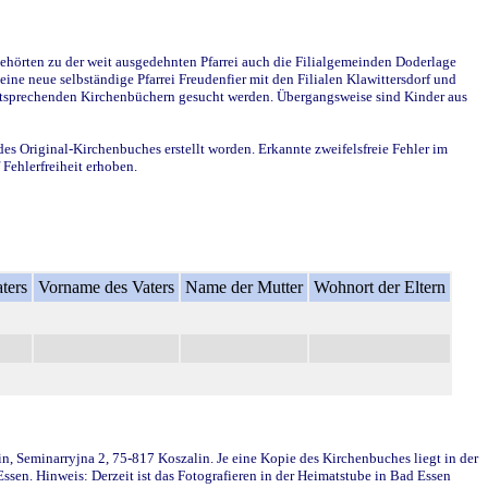
ehörten zu der weit ausgedehnten Pfarrei auch die Filialgemeinden Doderlage
ine neue selbständige Pfarrei Freudenfier mit den Filialen Klawittersdorf und
 entsprechenden Kirchenbüchern gesucht werden. Übergangsweise sind Kinder aus
des Original-Kirchenbuches erstellt worden. Erkannte zweifelsfreie Fehler im
Fehlerfreiheit erhoben.
ters
Vorname des Vaters
Name der Mutter
Wohnort der Eltern
in, Seminarryjna 2, 75-817 Koszalin. Je eine Kopie des Kirchenbuches liegt in der
en. Hinweis: Derzeit ist das Fotografieren in der Heimatstube in Bad Essen