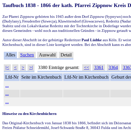
Taufbuch 1838 - 1866 der kath. Pfarrei Zippnow Kreis 
Zur Pfarrei Zippnow gehörten bis 1945 außer dem Dorf Zippnow (Sypnywo) noch d
(Dudylany), Freudenfier (Szwecja), Klawittersdorf (Glowaczewo), Rederitz (Nadarz
Stabitz und ein Lokalvikariat Rederitz mit der Tochterkirche in Doderlage wurd
diesen Gemeinden - wohl noch aus traditionellen Gründen - in Zippnow getauft 
Autor dieser Abschrift ist der gebürtige Rederitzer
Paul Lüdtke
aus Köln. Er weist
Kirchenbuch, sind in dieser Liste korrigiert worden. Bei der Abschrift kann es 
Alles
Suchen
Auswahl
Detail
|<
<
>
>|
3380 Einträge gesamt:
<<
3361
3364
336
Lfd-Nr
Seite im Kirchenbuch
Lfd-Nr im Kirchenbuch
Geburt des
...
...
...
Hinweise zu den Kirchenbüchern
Das Original-Kirchenbuch von Januar 1838 bis 1866, befindet sich im Diözesanarch
Freien Prälatur Schneidemühl, Josef-Schwank-Straße 8, 36043 Fulda und im Archi