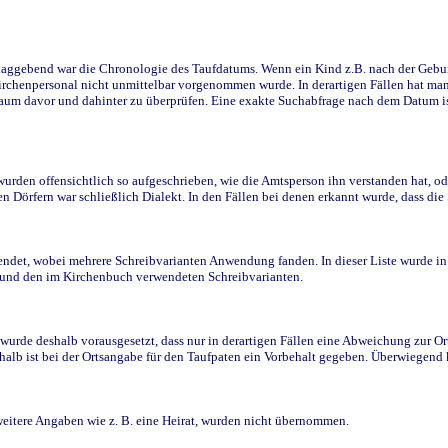
ggebend war die Chronologie des Taufdatums. Wenn ein Kind z.B. nach der Geburt 
rchenpersonal nicht unmittelbar vorgenommen wurde. In derartigen Fällen hat man d
raum davor und dahinter zu überprüfen. Eine exakte Suchabfrage nach dem Datum i
den offensichtlich so aufgeschrieben, wie die Amtsperson ihn verstanden hat, ode
n Dörfern war schließlich Dialekt. In den Fällen bei denen erkannt wurde, dass di
t, wobei mehrere Schreibvarianten Anwendung fanden. In dieser Liste wurde in de
n und den im Kirchenbuch verwendeten Schreibvarianten.
wurde deshalb vorausgesetzt, dass nur in derartigen Fällen eine Abweichung zur O
eshalb ist bei der Ortsangabe für den Taufpaten ein Vorbehalt gegeben. Überwiegen
weitere Angaben wie z. B. eine Heirat, wurden nicht übernommen.