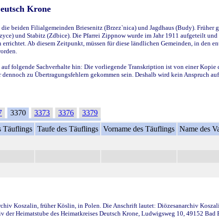
Deutsch Krone
ie beiden Filialgemeinden Briesenitz (Brzez`nica) und Jagdhaus (Budy). Früher g
yce) und Stabitz (Zdbice). Die Pfarrei Zippnow wurde im Jahr 1911 aufgeteilt und e
en errichtet. Ab diesem Zeitpunkt, müssen für diese ländlichen Gemeinden, in den
worden.
 auf folgende Sachverhalte hin: Die vorliegende Transkription ist von einer Kopie 
aber dennoch zu Übertragungsfehlern gekommen sein. Deshalb wird kein Anspruch auf 
7
3370
3373
3376
3379
 Täuflings
Taufe des Täuflings
Vorname des Täuflings
Name des Va
iv Koszalin, früher Köslin, in Polen. Die Anschrift lautet: Diözesanarchiv Koszal
v der Heimatstube des Heimatkreises Deutsch Krone, Ludwigsweg 10, 49152 Bad Ess