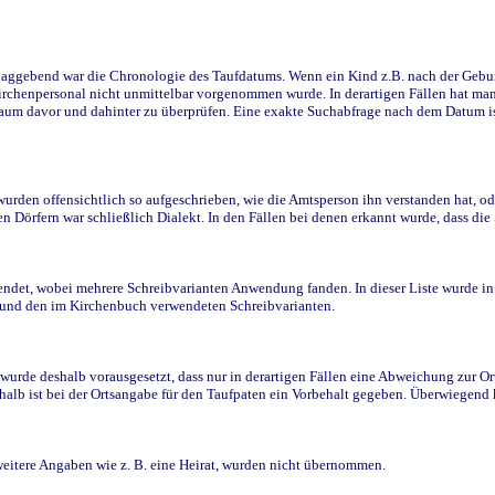
ggebend war die Chronologie des Taufdatums. Wenn ein Kind z.B. nach der Geburt 
rchenpersonal nicht unmittelbar vorgenommen wurde. In derartigen Fällen hat man d
raum davor und dahinter zu überprüfen. Eine exakte Suchabfrage nach dem Datum i
den offensichtlich so aufgeschrieben, wie die Amtsperson ihn verstanden hat, ode
n Dörfern war schließlich Dialekt. In den Fällen bei denen erkannt wurde, dass di
t, wobei mehrere Schreibvarianten Anwendung fanden. In dieser Liste wurde in de
n und den im Kirchenbuch verwendeten Schreibvarianten.
wurde deshalb vorausgesetzt, dass nur in derartigen Fällen eine Abweichung zur O
eshalb ist bei der Ortsangabe für den Taufpaten ein Vorbehalt gegeben. Überwiegen
weitere Angaben wie z. B. eine Heirat, wurden nicht übernommen.