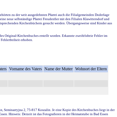
ehörten zu der weit ausgedehnten Pfarrei auch die Filialgemeinden Doderlage
ine neue selbständige Pfarrei Freudenfier mit den Filialen Klawittersdorf und
 entsprechenden Kirchenbüchern gesucht werden. Übergangsweise sind Kinder aus
des Original-Kirchenbuches erstellt worden. Erkannte zweifelsfreie Fehler im
Fehlerfreiheit erhoben.
ters
Vorname des Vaters
Name der Mutter
Wohnort der Eltern
in, Seminarryjna 2, 75-817 Koszalin. Je eine Kopie des Kirchenbuches liegt in der
en. Hinweis: Derzeit ist das Fotografieren in der Heimatstube in Bad Essen