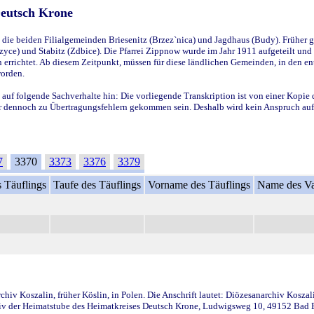
Deutsch Krone
ie beiden Filialgemeinden Briesenitz (Brzez`nica) und Jagdhaus (Budy). Früher g
yce) und Stabitz (Zdbice). Die Pfarrei Zippnow wurde im Jahr 1911 aufgeteilt und e
en errichtet. Ab diesem Zeitpunkt, müssen für diese ländlichen Gemeinden, in den
worden.
 auf folgende Sachverhalte hin: Die vorliegende Transkription ist von einer Kopie 
aber dennoch zu Übertragungsfehlern gekommen sein. Deshalb wird kein Anspruch auf 
7
3370
3373
3376
3379
 Täuflings
Taufe des Täuflings
Vorname des Täuflings
Name des Va
iv Koszalin, früher Köslin, in Polen. Die Anschrift lautet: Diözesanarchiv Koszal
v der Heimatstube des Heimatkreises Deutsch Krone, Ludwigsweg 10, 49152 Bad Ess