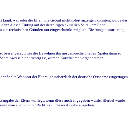
krank war, oder die Eltern die Geburt nicht sofort anzeigen konnten, wurde das
ann diesen Eintrag auf der derzeitigen aktuellen Seite - am Ende -
st aus technischen Gründen nur eingeschränkt möglich. Die Ausgabesortierung
r besser gesagt, wie die Bewohner ihn ausgesprochen haben. Später dann so
e Schreibweise nicht richtig ist, wurden Korrekturen vorgenommen.
r Spalte Wohnort der Eltern, grundsätzlich der deutsche Ortsname eingetragen.
rtsangabe der Eltern vorliegt, wenn diese auch angegeben wurde. Hierbei wurde
d kann man aber von der Richtigkeit dieser Angabe ausgehen.