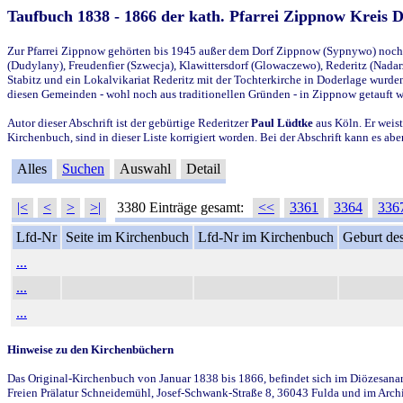
Taufbuch 1838 - 1866 der kath. Pfarrei Zippnow Kreis 
Zur Pfarrei Zippnow gehörten bis 1945 außer dem Dorf Zippnow (Sypnywo) noch d
(Dudylany), Freudenfier (Szwecja), Klawittersdorf (Glowaczewo), Rederitz (Nadarz
Stabitz und ein Lokalvikariat Rederitz mit der Tochterkirche in Doderlage wurd
diesen Gemeinden - wohl noch aus traditionellen Gründen - in Zippnow getauft 
Autor dieser Abschrift ist der gebürtige Rederitzer
Paul Lüdtke
aus Köln. Er weist
Kirchenbuch, sind in dieser Liste korrigiert worden. Bei der Abschrift kann es 
Alles
Suchen
Auswahl
Detail
|<
<
>
>|
3380 Einträge gesamt:
<<
3361
3364
336
Lfd-Nr
Seite im Kirchenbuch
Lfd-Nr im Kirchenbuch
Geburt des
...
...
...
Hinweise zu den Kirchenbüchern
Das Original-Kirchenbuch von Januar 1838 bis 1866, befindet sich im Diözesanarch
Freien Prälatur Schneidemühl, Josef-Schwank-Straße 8, 36043 Fulda und im Archi