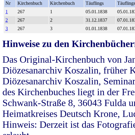
Nr
Kirchenbuch
Kirchenbuch
Täuflings
Täufling
1
267
1
05.01.1838
05.01.18
2
267
2
31.12.1837
07.01.18
3
267
3
01.01.1838
07.01.18
Hinweise zu den Kirchenbücher
Das Original-Kirchenbuch von Jan
Diözesanarchiv Koszalin, früher Kö
Diözesanarchiv Koszalin, Seminar
des Kirchenbuches liegt in der Fr
Schwank-Straße 8, 36043 Fulda u
Heimatkreises Deutsch Krone, Lu
Hinweis: Derzeit ist das Fotograf