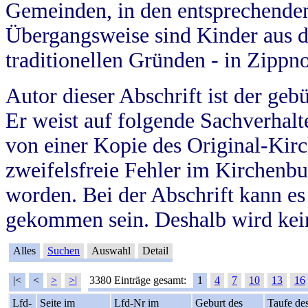
Gemeinden, in den entsprechende
Übergangsweise sind Kinder aus 
traditionellen Gründen - in Zippn
Autor dieser Abschrift ist der geb
Er weist auf folgende Sachverhalte
von einer Kopie des Original-Kirc
zweifelsfreie Fehler im Kirchenbuc
worden. Bei der Abschrift kann e
gekommen sein. Deshalb wird kein
Alles
Suchen
Auswahl
Detail
|<
<
>
>|
3380 Einträge gesamt:
1
4
7
10
13
16
Lfd-
Seite im
Lfd-Nr im
Geburt des
Taufe de