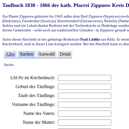
Taufbuch 1838 - 1866 der kath. Pfarrei Zippnow Kreis 
Zur Pfarrei Zippnow gehörten bis 1945 außer dem Dorf Zippnow (Sypnywo) noch d
(Dudylany), Freudenfier (Szwecja), Klawittersdorf (Glowaczewo), Rederitz (Nadarz
Stabitz und ein Lokalvikariat Rederitz mit der Tochterkirche in Doderlage wurd
diesen Gemeinden - wohl noch aus traditionellen Gründen - in Zippnow getauft 
Autor dieser Abschrift ist der gebürtige Rederitzer
Paul Lüdtke
aus Köln. Er weist
Kirchenbuch, sind in dieser Liste korrigiert worden. Bei der Abschrift kann es 
Alles
Suchen
Auswahl
Detail
Suche:
Lfd-Nr im Kirchenbuch:
Geburt des Täuflings:
Taufe des Täuflings:
Vorname des Täuflings:
Name des Vaters:
Name der Mutter: