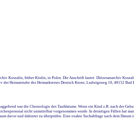
iv Koszalin, früher Köslin, in Polen. Die Anschrift lautet: Diözesanarchiv Koszal
v der Heimatstube des Heimatkreises Deutsch Krone, Ludwigsweg 10, 49152 Bad Ess
ggebend war die Chronologie des Taufdatums. Wenn ein Kind z.B. nach der Geburt 
rchenpersonal nicht unmittelbar vorgenommen wurde. In derartigen Fällen hat man d
raum davor und dahinter zu überprüfen. Eine exakte Suchabfrage nach dem Datum i