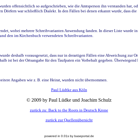
den offensichtlich so aufgeschrieben, wie die Amtsperson ihn verstanden hat, ode
n Dörfern war schließlich Dialekt. In den Fällen bei denen erkannt wurde, dass di
t, wobei mehrere Schreibvarianten Anwendung fanden. In dieser Liste wurde in de
n und den im Kirchenbuch verwendeten Schreibvarianten.
wurde deshalb vorausgesetzt, dass nur in derartigen Fällen eine Abweichung zur O
eshalb ist bei der Ortsangabe für den Taufpaten ein Vorbehalt gegeben. Überwiegen
weitere Angaben wie z. B. eine Heirat, wurden nicht übernommen.
Paul Lüdtke aus Köln
© 2009 by Paul Lüdke und Joachim Schulz
zurück zu: Back to the Roots in Deutsch Krone
zurück zur Quellenübersicht
powered in 0.01s by baseportal.de