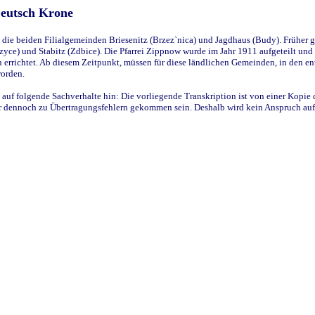
Deutsch Krone
ie beiden Filialgemeinden Briesenitz (Brzez`nica) und Jagdhaus (Budy). Früher g
yce) und Stabitz (Zdbice). Die Pfarrei Zippnow wurde im Jahr 1911 aufgeteilt und e
en errichtet. Ab diesem Zeitpunkt, müssen für diese ländlichen Gemeinden, in den
worden.
 auf folgende Sachverhalte hin: Die vorliegende Transkription ist von einer Kopie 
aber dennoch zu Übertragungsfehlern gekommen sein. Deshalb wird kein Anspruch auf 