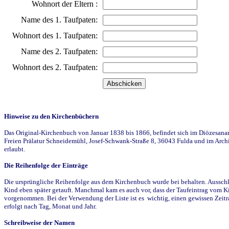
Wohnort der Eltern :
Name des 1. Taufpaten:
Wohnort des 1. Taufpaten:
Name des 2. Taufpaten:
Wohnort des 2. Taufpaten:
Hinweise zu den Kirchenbüchern
Das Original-Kirchenbuch von Januar 1838 bis 1866, befindet sich im Diözesanarch
Freien Prälatur Schneidemühl, Josef-Schwank-Straße 8, 36043 Fulda und im Archi
erlaubt.
Die Reihenfolge der Einträge
Die ursprüngliche Reihenfolge aus dem Kirchenbuch wurde bei behalten. Ausschla
Kind eben später getauft. Manchmal kam es auch vor, dass der Taufeintrag vom Ki
vorgenommen. Bei der Verwendung der Liste ist es wichtig, einen gewissen Zeit
erfolgt nach Tag, Monat und Jahr.
Schreibweise der Namen