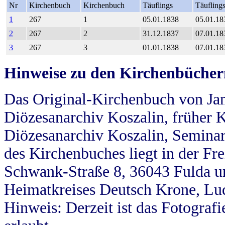
Nr
Kirchenbuch
Kirchenbuch
Täuflings
Täufling
1
267
1
05.01.1838
05.01.18
2
267
2
31.12.1837
07.01.18
3
267
3
01.01.1838
07.01.18
Hinweise zu den Kirchenbücher
Das Original-Kirchenbuch von Jan
Diözesanarchiv Koszalin, früher Kö
Diözesanarchiv Koszalin, Seminar
des Kirchenbuches liegt in der Fr
Schwank-Straße 8, 36043 Fulda u
Heimatkreises Deutsch Krone, Lu
Hinweis: Derzeit ist das Fotograf