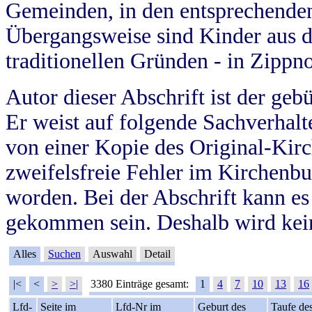
Gemeinden, in den entsprechende
Übergangsweise sind Kinder aus 
traditionellen Gründen - in Zippn
Autor dieser Abschrift ist der geb
Er weist auf folgende Sachverhalte
von einer Kopie des Original-Kirc
zweifelsfreie Fehler im Kirchenbuc
worden. Bei der Abschrift kann e
gekommen sein. Deshalb wird kein
Alles
Suchen
Auswahl
Detail
|<
<
>
>|
3380 Einträge gesamt:
1
4
7
10
13
16
Lfd-
Seite im
Lfd-Nr im
Geburt des
Taufe de