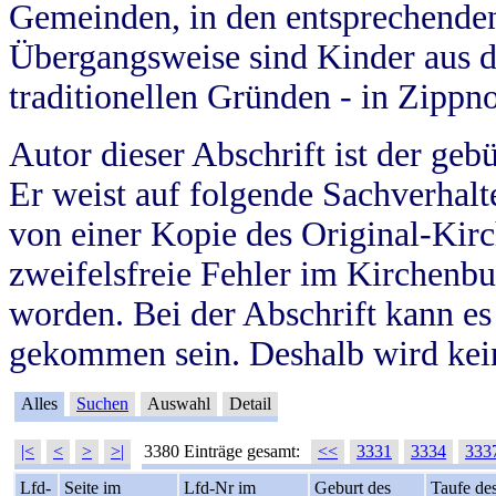
Gemeinden, in den entsprechende
Übergangsweise sind Kinder aus 
traditionellen Gründen - in Zippn
Autor dieser Abschrift ist der geb
Er weist auf folgende Sachverhalte
von einer Kopie des Original-Kirc
zweifelsfreie Fehler im Kirchenbuc
worden. Bei der Abschrift kann e
gekommen sein. Deshalb wird kein
Alles
Suchen
Auswahl
Detail
|<
<
>
>|
3380 Einträge gesamt:
<<
3331
3334
333
Lfd-
Seite im
Lfd-Nr im
Geburt des
Taufe de