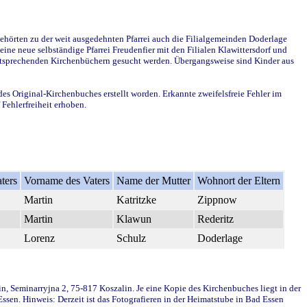
ehörten zu der weit ausgedehnten Pfarrei auch die Filialgemeinden Doderlage
ine neue selbständige Pfarrei Freudenfier mit den Filialen Klawittersdorf und
 entsprechenden Kirchenbüchern gesucht werden. Übergangsweise sind Kinder aus
des Original-Kirchenbuches erstellt worden. Erkannte zweifelsfreie Fehler im
Fehlerfreiheit erhoben.
ters
Vorname des Vaters
Name der Mutter
Wohnort der Eltern
Martin
Katritzke
Zippnow
Martin
Klawun
Rederitz
Lorenz
Schulz
Doderlage
in, Seminarryjna 2, 75-817 Koszalin. Je eine Kopie des Kirchenbuches liegt in der
en. Hinweis: Derzeit ist das Fotografieren in der Heimatstube in Bad Essen