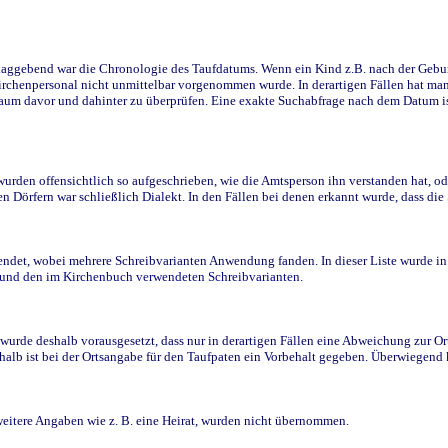
ggebend war die Chronologie des Taufdatums. Wenn ein Kind z.B. nach der Geburt 
rchenpersonal nicht unmittelbar vorgenommen wurde. In derartigen Fällen hat man d
raum davor und dahinter zu überprüfen. Eine exakte Suchabfrage nach dem Datum i
den offensichtlich so aufgeschrieben, wie die Amtsperson ihn verstanden hat, ode
n Dörfern war schließlich Dialekt. In den Fällen bei denen erkannt wurde, dass di
t, wobei mehrere Schreibvarianten Anwendung fanden. In dieser Liste wurde in de
n und den im Kirchenbuch verwendeten Schreibvarianten.
wurde deshalb vorausgesetzt, dass nur in derartigen Fällen eine Abweichung zur O
eshalb ist bei der Ortsangabe für den Taufpaten ein Vorbehalt gegeben. Überwiegen
weitere Angaben wie z. B. eine Heirat, wurden nicht übernommen.