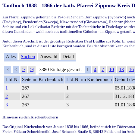
Taufbuch 1838 - 1866 der kath. Pfarrei Zippnow Kreis 
Zur Pfarrei Zippnow gehörten bis 1945 außer dem Dorf Zippnow (Sypnywo) noch d
(Dudylany), Freudenfier (Szwecja), Klawittersdorf (Glowaczewo), Rederitz (Nadarz
Stabitz und ein Lokalvikariat Rederitz mit der Tochterkirche in Doderlage wurd
diesen Gemeinden - wohl noch aus traditionellen Gründen - in Zippnow getauft 
Autor dieser Abschrift ist der gebürtige Rederitzer
Paul Lüdtke
aus Köln. Er weist
Kirchenbuch, sind in dieser Liste korrigiert worden. Bei der Abschrift kann es 
Alles
Suchen
Auswahl
Detail
|<
<
>
>|
3380 Einträge gesamt:
1
4
7
10
13
16
Lfd-Nr
Seite im Kirchenbuch
Lfd-Nr im Kirchenbuch
Geburt des
1
267
1
05.01.183
2
267
2
31.12.183
3
267
3
01.01.183
Hinweise zu den Kirchenbüchern
Das Original-Kirchenbuch von Januar 1838 bis 1866, befindet sich im Diözesanarch
Freien Prälatur Schneidemühl, Josef-Schwank-Straße 8, 36043 Fulda und im Archi