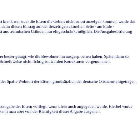
krank war, oder die Eltern die Geburt nicht sofort anzeigen konnten, wurde das
ann diesen Eintrag auf der derzeitigen aktuellen Seite - am Ende -
st aus technischen Gründen nur eingeschränkt möglich. Die Ausgabesortierung
r besser gesagt, wie die Bewohner ihn ausgesprochen haben. Später dann so
e Schreibweise nicht richtig ist, wurden Korrekturen vorgenommen.
r Spalte Wohnort der Eltern, grundsätzlich der deutsche Ortsname eingetragen.
rtsangabe der Eltern vorliegt, wenn diese auch angegeben wurde. Hierbei wurde
d kann man aber von der Richtigkeit dieser Angabe ausgehen.