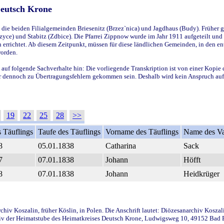
Deutsch Krone
ie beiden Filialgemeinden Briesenitz (Brzez`nica) und Jagdhaus (Budy). Früher g
yce) und Stabitz (Zdbice). Die Pfarrei Zippnow wurde im Jahr 1911 aufgeteilt und e
en errichtet. Ab diesem Zeitpunkt, müssen für diese ländlichen Gemeinden, in den
worden.
 auf folgende Sachverhalte hin: Die vorliegende Transkription ist von einer Kopie 
aber dennoch zu Übertragungsfehlern gekommen sein. Deshalb wird kein Anspruch auf 
19
22
25
28
>>
 Täuflings
Taufe des Täuflings
Vorname des Täuflings
Name des Va
8
05.01.1838
Catharina
Sack
7
07.01.1838
Johann
Höfft
8
07.01.1838
Johann
Heidkrüger
iv Koszalin, früher Köslin, in Polen. Die Anschrift lautet: Diözesanarchiv Koszal
v der Heimatstube des Heimatkreises Deutsch Krone, Ludwigsweg 10, 49152 Bad Ess