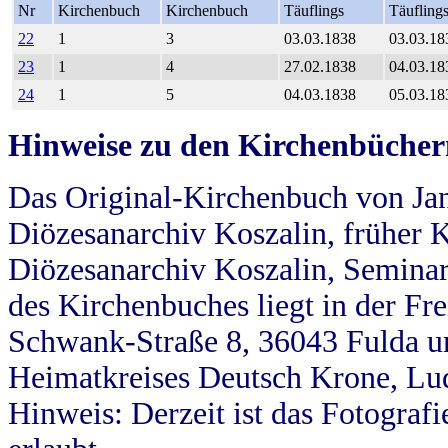
Nr
Kirchenbuch
Kirchenbuch
Täuflings
Täufling
22
1
3
03.03.1838
03.03.18
23
1
4
27.02.1838
04.03.18
24
1
5
04.03.1838
05.03.18
Hinweise zu den Kirchenbücher
Das Original-Kirchenbuch von Jan
Diözesanarchiv Koszalin, früher Kö
Diözesanarchiv Koszalin, Seminar
des Kirchenbuches liegt in der Fr
Schwank-Straße 8, 36043 Fulda u
Heimatkreises Deutsch Krone, Lu
Hinweis: Derzeit ist das Fotograf