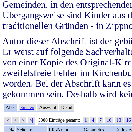
Gemeinden, in den entsprechende
Übergangsweise sind Kinder aus 
traditionellen Gründen - in Zippn
Autor dieser Abschrift ist der geb
Er weist auf folgende Sachverhalte
von einer Kopie des Original-Kirc
zweifelsfreie Fehler im Kirchenbuc
worden. Bei der Abschrift kann e
gekommen sein. Deshalb wird kein
Alles
Suchen
Auswahl
Detail
|<
<
>
>|
3380 Einträge gesamt:
1
4
7
10
13
16
Lfd-
Seite im
Lfd-Nr im
Geburt des
Taufe de