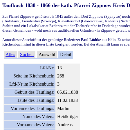
Taufbuch 1838 - 1866 der kath. Pfarrei Zippnow Kreis 
Zur Pfarrei Zippnow gehörten bis 1945 außer dem Dorf Zippnow (Sypnywo) noch d
(Dudylany), Freudenfier (Szwecja), Klawittersdorf (Glowaczewo), Rederitz (Nadarz
Stabitz und ein Lokalvikariat Rederitz mit der Tochterkirche in Doderlage wurd
diesen Gemeinden - wohl noch aus traditionellen Gründen - in Zippnow getauft 
Autor dieser Abschrift ist der gebürtige Rederitzer
Paul Lüdtke
aus Köln. Er weist
Kirchenbuch, sind in dieser Liste korrigiert worden. Bei der Abschrift kann es 
Alles
Suchen
Auswahl
Detail
Lfd-Nr:
13
Seite im Kirchenbuch:
268
Lfd-Nr im Kirchenbuch:
3
Geburt des Täuflings:
05.02.1838
Taufe des Täuflings:
11.02.1838
Vorname des Täuflings:
Martin
Name des Vaters:
Heidkrüger
Vorname des Vaters:
Andreas