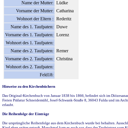
Name der Mutter:
Lüdke
Vorname der Mutter:
Catharina
Wohnort der Eltern :
Rederitz
Name des 1. Taufpaten:
Duwe
Vorname des 1. Taufpaten:
Lorenz
Wohnort des 1. Taufpaten:
Name des 2. Taufpaten:
Remer
Vorname des 2. Taufpaten:
Christina
Wohnort des 2. Taufpaten:
Feld18:
Hinweise zu den Kirchenbüchern
Das Original-Kirchenbuch von Januar 1838 bis 1866, befindet sich im Diözesanarch
Freien Prälatur Schneidemühl, Josef-Schwank-Straße 8, 36043 Fulda und im Archi
erlaubt.
Die Reihenfolge der Einträge
Die ursprüngliche Reihenfolge aus dem Kirchenbuch wurde bei behalten. Ausschla
Kind eben später getauft. Manchmal kam es auch vor, dass der Taufeintrag vom Ki