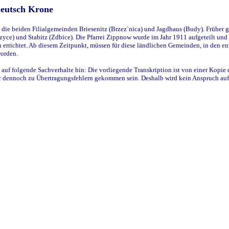
Deutsch Krone
ie beiden Filialgemeinden Briesenitz (Brzez`nica) und Jagdhaus (Budy). Früher g
yce) und Stabitz (Zdbice). Die Pfarrei Zippnow wurde im Jahr 1911 aufgeteilt und e
en errichtet. Ab diesem Zeitpunkt, müssen für diese ländlichen Gemeinden, in den
worden.
 auf folgende Sachverhalte hin: Die vorliegende Transkription ist von einer Kopie 
aber dennoch zu Übertragungsfehlern gekommen sein. Deshalb wird kein Anspruch auf 