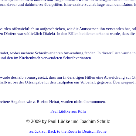
raum davor und dahinter zu überprüfen. Eine exakte Suchabfrage nach dem Datum i
den offensichtlich so aufgeschrieben, wie die Amtsperson ihn verstanden hat, ode
n Dörfern war schließlich Dialekt. In den Fällen bei denen erkannt wurde, dass di
t, wobei mehrere Schreibvarianten Anwendung fanden. In dieser Liste wurde in de
n und den im Kirchenbuch verwendeten Schreibvarianten.
wurde deshalb vorausgesetzt, dass nur in derartigen Fällen eine Abweichung zur O
eshalb ist bei der Ortsangabe für den Taufpaten ein Vorbehalt gegeben. Überwiegen
weitere Angaben wie z. B. eine Heirat, wurden nicht übernommen.
Paul Lüdtke aus Köln
© 2009 by Paul Lüdke und Joachim Schulz
zurück zu: Back to the Roots in Deutsch Krone