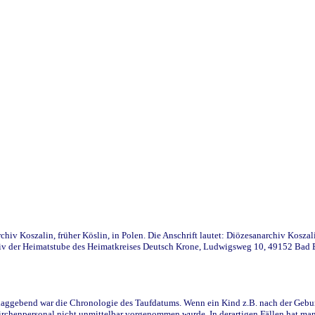
iv Koszalin, früher Köslin, in Polen. Die Anschrift lautet: Diözesanarchiv Koszal
v der Heimatstube des Heimatkreises Deutsch Krone, Ludwigsweg 10, 49152 Bad Ess
ggebend war die Chronologie des Taufdatums. Wenn ein Kind z.B. nach der Geburt 
rchenpersonal nicht unmittelbar vorgenommen wurde. In derartigen Fällen hat man d