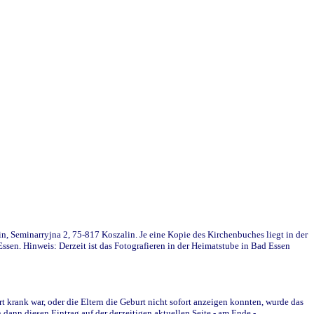
in, Seminarryjna 2, 75-817 Koszalin. Je eine Kopie des Kirchenbuches liegt in der
en. Hinweis: Derzeit ist das Fotografieren in der Heimatstube in Bad Essen
krank war, oder die Eltern die Geburt nicht sofort anzeigen konnten, wurde das
ann diesen Eintrag auf der derzeitigen aktuellen Seite - am Ende -