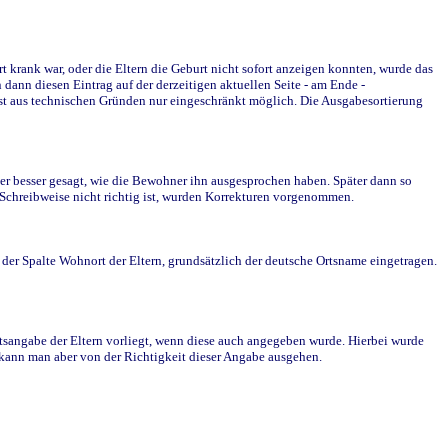
krank war, oder die Eltern die Geburt nicht sofort anzeigen konnten, wurde das
ann diesen Eintrag auf der derzeitigen aktuellen Seite - am Ende -
st aus technischen Gründen nur eingeschränkt möglich. Die Ausgabesortierung
r besser gesagt, wie die Bewohner ihn ausgesprochen haben. Später dann so
e Schreibweise nicht richtig ist, wurden Korrekturen vorgenommen.
r Spalte Wohnort der Eltern, grundsätzlich der deutsche Ortsname eingetragen.
rtsangabe der Eltern vorliegt, wenn diese auch angegeben wurde. Hierbei wurde
d kann man aber von der Richtigkeit dieser Angabe ausgehen.