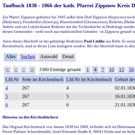
Taufbuch 1838 - 1866 der kath. Pfarrei Zippnow Kreis 
Zur Pfarrei Zippnow gehörten bis 1945 außer dem Dorf Zippnow (Sypnywo) noch d
(Dudylany), Freudenfier (Szwecja), Klawittersdorf (Glowaczewo), Rederitz (Nadarz
Stabitz und ein Lokalvikariat Rederitz mit der Tochterkirche in Doderlage wurd
diesen Gemeinden - wohl noch aus traditionellen Gründen - in Zippnow getauft 
Autor dieser Abschrift ist der gebürtige Rederitzer
Paul Lüdtke
aus Köln. Er weist
Kirchenbuch, sind in dieser Liste korrigiert worden. Bei der Abschrift kann es 
Alles
Suchen
Auswahl
Detail
|<
<
>
>|
3380 Einträge gesamt:
1
4
7
10
13
16
Lfd-Nr
Seite im Kirchenbuch
Lfd-Nr im Kirchenbuch
Geburt des
4
267
4
02.01.183
5
267
5
16.01.183
6
267
6
21.01.183
Hinweise zu den Kirchenbüchern
Das Original-Kirchenbuch von Januar 1838 bis 1866, befindet sich im Diözesanarch
Freien Prälatur Schneidemühl, Josef-Schwank-Straße 8, 36043 Fulda und im Archi