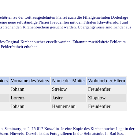
ehörten zu der weit ausgedehnten Pfarrei auch die Filialgemeinden Doderlage
ine neue selbständige Pfarrei Freudenfier mit den Filialen Klawittersdorf und
 entsprechenden Kirchenbüchern gesucht werden. Übergangsweise sind Kinder aus
des Original-Kirchenbuches erstellt worden. Erkannte zweifelsfreie Fehler im
Fehlerfreiheit erhoben.
ters
Vorname des Vaters
Name der Mutter
Wohnort der Eltern
Johann
Strelow
Freudenfier
Lorenz
Jaster
Zippnow
Johann
Hannemann
Freudenfier
in, Seminarryjna 2, 75-817 Koszalin. Je eine Kopie des Kirchenbuches liegt in der
en. Hinweis: Derzeit ist das Fotografieren in der Heimatstube in Bad Essen