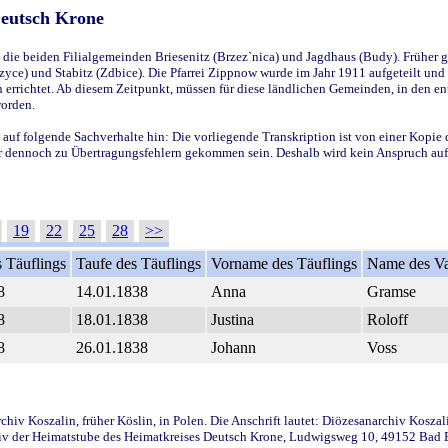
Deutsch Krone
ie beiden Filialgemeinden Briesenitz (Brzez`nica) und Jagdhaus (Budy). Früher g
yce) und Stabitz (Zdbice). Die Pfarrei Zippnow wurde im Jahr 1911 aufgeteilt und e
en errichtet. Ab diesem Zeitpunkt, müssen für diese ländlichen Gemeinden, in den
worden.
 auf folgende Sachverhalte hin: Die vorliegende Transkription ist von einer Kopie 
aber dennoch zu Übertragungsfehlern gekommen sein. Deshalb wird kein Anspruch auf 
19
22
25
28
>>
 Täuflings
Taufe des Täuflings
Vorname des Täuflings
Name des Va
8
14.01.1838
Anna
Gramse
8
18.01.1838
Justina
Roloff
8
26.01.1838
Johann
Voss
iv Koszalin, früher Köslin, in Polen. Die Anschrift lautet: Diözesanarchiv Koszal
v der Heimatstube des Heimatkreises Deutsch Krone, Ludwigsweg 10, 49152 Bad Ess