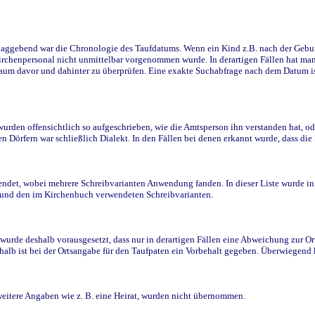
ggebend war die Chronologie des Taufdatums. Wenn ein Kind z.B. nach der Geburt 
rchenpersonal nicht unmittelbar vorgenommen wurde. In derartigen Fällen hat man d
raum davor und dahinter zu überprüfen. Eine exakte Suchabfrage nach dem Datum i
den offensichtlich so aufgeschrieben, wie die Amtsperson ihn verstanden hat, ode
n Dörfern war schließlich Dialekt. In den Fällen bei denen erkannt wurde, dass di
t, wobei mehrere Schreibvarianten Anwendung fanden. In dieser Liste wurde in de
n und den im Kirchenbuch verwendeten Schreibvarianten.
wurde deshalb vorausgesetzt, dass nur in derartigen Fällen eine Abweichung zur O
eshalb ist bei der Ortsangabe für den Taufpaten ein Vorbehalt gegeben. Überwiegen
weitere Angaben wie z. B. eine Heirat, wurden nicht übernommen.