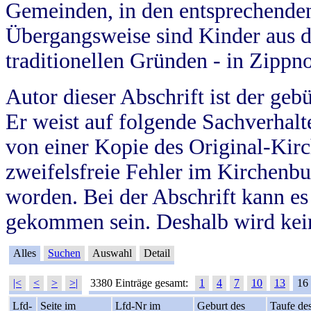
Gemeinden, in den entsprechende
Übergangsweise sind Kinder aus 
traditionellen Gründen - in Zippn
Autor dieser Abschrift ist der geb
Er weist auf folgende Sachverhalte
von einer Kopie des Original-Kirc
zweifelsfreie Fehler im Kirchenbuc
worden. Bei der Abschrift kann e
gekommen sein. Deshalb wird kein
Alles
Suchen
Auswahl
Detail
|<
<
>
>|
3380 Einträge gesamt:
1
4
7
10
13
16
Lfd-
Seite im
Lfd-Nr im
Geburt des
Taufe de