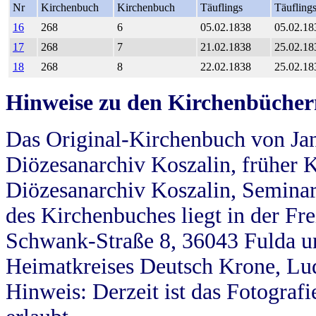
Nr
Kirchenbuch
Kirchenbuch
Täuflings
Täufling
16
268
6
05.02.1838
05.02.18
17
268
7
21.02.1838
25.02.18
18
268
8
22.02.1838
25.02.18
Hinweise zu den Kirchenbücher
Das Original-Kirchenbuch von Jan
Diözesanarchiv Koszalin, früher Kö
Diözesanarchiv Koszalin, Seminar
des Kirchenbuches liegt in der Fr
Schwank-Straße 8, 36043 Fulda u
Heimatkreises Deutsch Krone, Lu
Hinweis: Derzeit ist das Fotograf