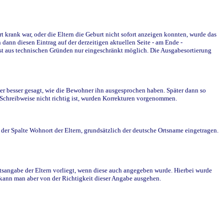
krank war, oder die Eltern die Geburt nicht sofort anzeigen konnten, wurde das
ann diesen Eintrag auf der derzeitigen aktuellen Seite - am Ende -
st aus technischen Gründen nur eingeschränkt möglich. Die Ausgabesortierung
r besser gesagt, wie die Bewohner ihn ausgesprochen haben. Später dann so
e Schreibweise nicht richtig ist, wurden Korrekturen vorgenommen.
r Spalte Wohnort der Eltern, grundsätzlich der deutsche Ortsname eingetragen.
rtsangabe der Eltern vorliegt, wenn diese auch angegeben wurde. Hierbei wurde
d kann man aber von der Richtigkeit dieser Angabe ausgehen.