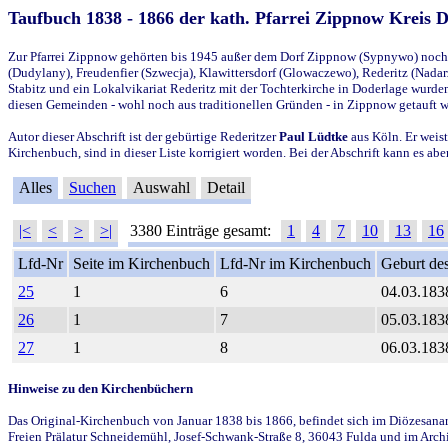
Taufbuch 1838 - 1866 der kath. Pfarrei Zippnow Kreis 
Zur Pfarrei Zippnow gehörten bis 1945 außer dem Dorf Zippnow (Sypnywo) noch d
(Dudylany), Freudenfier (Szwecja), Klawittersdorf (Glowaczewo), Rederitz (Nadarz
Stabitz und ein Lokalvikariat Rederitz mit der Tochterkirche in Doderlage wurd
diesen Gemeinden - wohl noch aus traditionellen Gründen - in Zippnow getauft 
Autor dieser Abschrift ist der gebürtige Rederitzer
Paul Lüdtke
aus Köln. Er weist
Kirchenbuch, sind in dieser Liste korrigiert worden. Bei der Abschrift kann es 
Alles
Suchen
Auswahl
Detail
|<
<
>
>|
3380 Einträge gesamt:
1
4
7
10
13
16
Lfd-Nr
Seite im Kirchenbuch
Lfd-Nr im Kirchenbuch
Geburt des
25
1
6
04.03.183
26
1
7
05.03.183
27
1
8
06.03.183
Hinweise zu den Kirchenbüchern
Das Original-Kirchenbuch von Januar 1838 bis 1866, befindet sich im Diözesanarch
Freien Prälatur Schneidemühl, Josef-Schwank-Straße 8, 36043 Fulda und im Archi