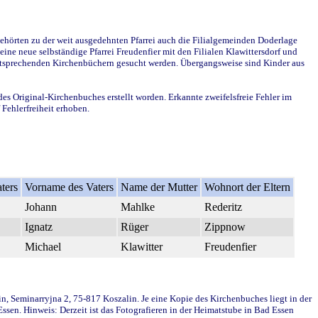
ehörten zu der weit ausgedehnten Pfarrei auch die Filialgemeinden Doderlage
ine neue selbständige Pfarrei Freudenfier mit den Filialen Klawittersdorf und
 entsprechenden Kirchenbüchern gesucht werden. Übergangsweise sind Kinder aus
des Original-Kirchenbuches erstellt worden. Erkannte zweifelsfreie Fehler im
Fehlerfreiheit erhoben.
ters
Vorname des Vaters
Name der Mutter
Wohnort der Eltern
Johann
Mahlke
Rederitz
Ignatz
Rüger
Zippnow
Michael
Klawitter
Freudenfier
in, Seminarryjna 2, 75-817 Koszalin. Je eine Kopie des Kirchenbuches liegt in der
en. Hinweis: Derzeit ist das Fotografieren in der Heimatstube in Bad Essen