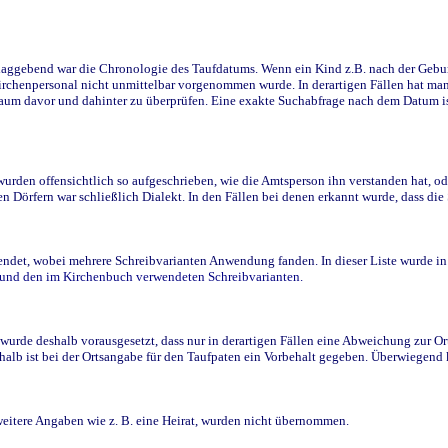
ggebend war die Chronologie des Taufdatums. Wenn ein Kind z.B. nach der Geburt 
rchenpersonal nicht unmittelbar vorgenommen wurde. In derartigen Fällen hat man d
raum davor und dahinter zu überprüfen. Eine exakte Suchabfrage nach dem Datum i
den offensichtlich so aufgeschrieben, wie die Amtsperson ihn verstanden hat, ode
n Dörfern war schließlich Dialekt. In den Fällen bei denen erkannt wurde, dass di
t, wobei mehrere Schreibvarianten Anwendung fanden. In dieser Liste wurde in de
n und den im Kirchenbuch verwendeten Schreibvarianten.
wurde deshalb vorausgesetzt, dass nur in derartigen Fällen eine Abweichung zur O
eshalb ist bei der Ortsangabe für den Taufpaten ein Vorbehalt gegeben. Überwiegen
weitere Angaben wie z. B. eine Heirat, wurden nicht übernommen.