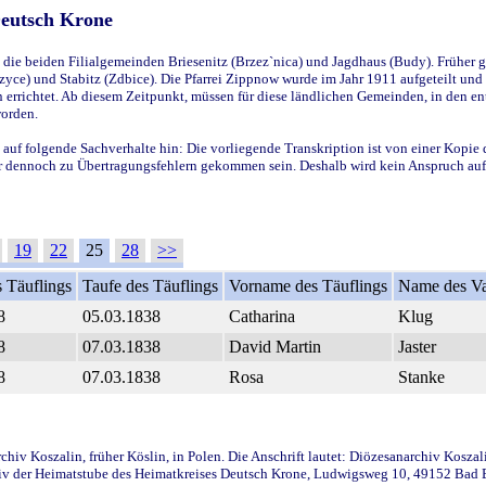
Deutsch Krone
ie beiden Filialgemeinden Briesenitz (Brzez`nica) und Jagdhaus (Budy). Früher g
yce) und Stabitz (Zdbice). Die Pfarrei Zippnow wurde im Jahr 1911 aufgeteilt und e
en errichtet. Ab diesem Zeitpunkt, müssen für diese ländlichen Gemeinden, in den
worden.
 auf folgende Sachverhalte hin: Die vorliegende Transkription ist von einer Kopie 
aber dennoch zu Übertragungsfehlern gekommen sein. Deshalb wird kein Anspruch auf 
19
22
25
28
>>
 Täuflings
Taufe des Täuflings
Vorname des Täuflings
Name des Va
8
05.03.1838
Catharina
Klug
8
07.03.1838
David Martin
Jaster
8
07.03.1838
Rosa
Stanke
iv Koszalin, früher Köslin, in Polen. Die Anschrift lautet: Diözesanarchiv Koszal
v der Heimatstube des Heimatkreises Deutsch Krone, Ludwigsweg 10, 49152 Bad Ess