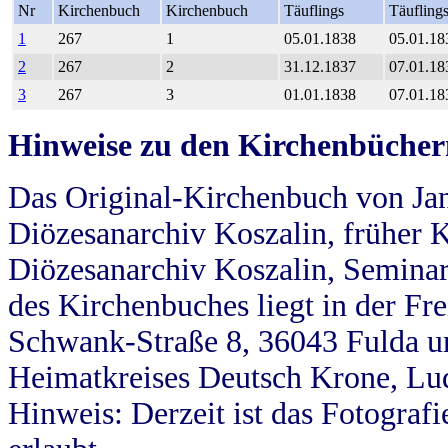
Nr
Kirchenbuch
Kirchenbuch
Täuflings
Täufling
1
267
1
05.01.1838
05.01.18
2
267
2
31.12.1837
07.01.18
3
267
3
01.01.1838
07.01.18
Hinweise zu den Kirchenbücher
Das Original-Kirchenbuch von Jan
Diözesanarchiv Koszalin, früher Kö
Diözesanarchiv Koszalin, Seminar
des Kirchenbuches liegt in der Fr
Schwank-Straße 8, 36043 Fulda u
Heimatkreises Deutsch Krone, Lu
Hinweis: Derzeit ist das Fotograf