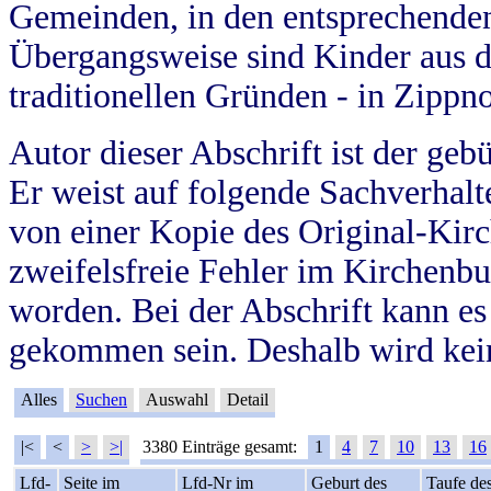
Gemeinden, in den entsprechende
Übergangsweise sind Kinder aus 
traditionellen Gründen - in Zippn
Autor dieser Abschrift ist der geb
Er weist auf folgende Sachverhalte
von einer Kopie des Original-Kirc
zweifelsfreie Fehler im Kirchenbuc
worden. Bei der Abschrift kann e
gekommen sein. Deshalb wird kein
Alles
Suchen
Auswahl
Detail
|<
<
>
>|
3380 Einträge gesamt:
1
4
7
10
13
16
Lfd-
Seite im
Lfd-Nr im
Geburt des
Taufe de