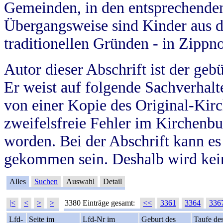
Gemeinden, in den entsprechende
Übergangsweise sind Kinder aus 
traditionellen Gründen - in Zippn
Autor dieser Abschrift ist der geb
Er weist auf folgende Sachverhalte
von einer Kopie des Original-Kirc
zweifelsfreie Fehler im Kirchenbuc
worden. Bei der Abschrift kann e
gekommen sein. Deshalb wird kein
Alles
Suchen
Auswahl
Detail
|<
<
>
>|
3380 Einträge gesamt:
<<
3361
3364
336
Lfd-
Seite im
Lfd-Nr im
Geburt des
Taufe de