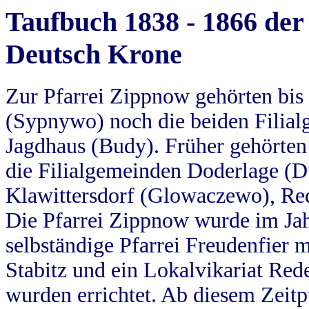
Taufbuch 1838 - 1866 der
Deutsch Krone
Zur Pfarrei Zippnow gehörten bi
(Sypnywo) noch die beiden Filial
Jagdhaus (Budy). Früher gehörten 
die Filialgemeinden Doderlage (D
Klawittersdorf (Glowaczewo), Red
Die Pfarrei Zippnow wurde im Jah
selbständige Pfarrei Freudenfier m
Stabitz und ein Lokalvikariat Red
wurden errichtet. Ab diesem Zeitp