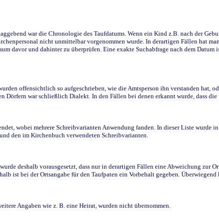
ggebend war die Chronologie des Taufdatums. Wenn ein Kind z.B. nach der Geburt 
rchenpersonal nicht unmittelbar vorgenommen wurde. In derartigen Fällen hat man d
raum davor und dahinter zu überprüfen. Eine exakte Suchabfrage nach dem Datum i
den offensichtlich so aufgeschrieben, wie die Amtsperson ihn verstanden hat, ode
n Dörfern war schließlich Dialekt. In den Fällen bei denen erkannt wurde, dass di
t, wobei mehrere Schreibvarianten Anwendung fanden. In dieser Liste wurde in de
n und den im Kirchenbuch verwendeten Schreibvarianten.
wurde deshalb vorausgesetzt, dass nur in derartigen Fällen eine Abweichung zur O
eshalb ist bei der Ortsangabe für den Taufpaten ein Vorbehalt gegeben. Überwiegen
weitere Angaben wie z. B. eine Heirat, wurden nicht übernommen.