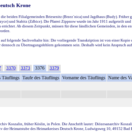
Deutsch Krone
ie beiden Filialgemeinden Briesenitz (Brzez`nica) und Jagdhaus (Budy). Früher g
yce) und Stabitz (Zdbice). Die Pfarrei Zippnow wurde im Jahr 1911 aufgeteilt und e
en errichtet. Ab diesem Zeitpunkt, müssen für diese ländlichen Gemeinden, in den
worden.
 auf folgende Sachverhalte hin: Die vorliegende Transkription ist von einer Kopie 
aber dennoch zu Übertragungsfehlern gekommen sein. Deshalb wird kein Anspruch auf 
7
3370
3373
3376
3379
 Täuflings
Taufe des Täuflings
Vorname des Täuflings
Name des Va
iv Koszalin, früher Köslin, in Polen. Die Anschrift lautet: Diözesanarchiv Koszal
v der Heimatstube des Heimatkreises Deutsch Krone, Ludwigsweg 10, 49152 Bad Ess