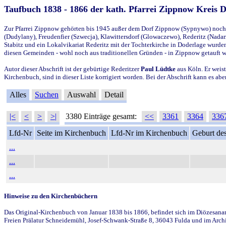
Taufbuch 1838 - 1866 der kath. Pfarrei Zippnow Kreis 
Zur Pfarrei Zippnow gehörten bis 1945 außer dem Dorf Zippnow (Sypnywo) noch d
(Dudylany), Freudenfier (Szwecja), Klawittersdorf (Glowaczewo), Rederitz (Nadarz
Stabitz und ein Lokalvikariat Rederitz mit der Tochterkirche in Doderlage wurd
diesen Gemeinden - wohl noch aus traditionellen Gründen - in Zippnow getauft 
Autor dieser Abschrift ist der gebürtige Rederitzer
Paul Lüdtke
aus Köln. Er weist
Kirchenbuch, sind in dieser Liste korrigiert worden. Bei der Abschrift kann es 
Alles
Suchen
Auswahl
Detail
|<
<
>
>|
3380 Einträge gesamt:
<<
3361
3364
336
Lfd-Nr
Seite im Kirchenbuch
Lfd-Nr im Kirchenbuch
Geburt des
...
...
...
Hinweise zu den Kirchenbüchern
Das Original-Kirchenbuch von Januar 1838 bis 1866, befindet sich im Diözesanarch
Freien Prälatur Schneidemühl, Josef-Schwank-Straße 8, 36043 Fulda und im Archi