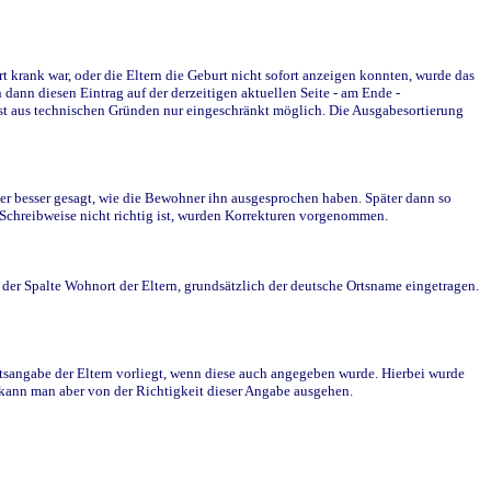
krank war, oder die Eltern die Geburt nicht sofort anzeigen konnten, wurde das
ann diesen Eintrag auf der derzeitigen aktuellen Seite - am Ende -
st aus technischen Gründen nur eingeschränkt möglich. Die Ausgabesortierung
r besser gesagt, wie die Bewohner ihn ausgesprochen haben. Später dann so
e Schreibweise nicht richtig ist, wurden Korrekturen vorgenommen.
r Spalte Wohnort der Eltern, grundsätzlich der deutsche Ortsname eingetragen.
rtsangabe der Eltern vorliegt, wenn diese auch angegeben wurde. Hierbei wurde
d kann man aber von der Richtigkeit dieser Angabe ausgehen.