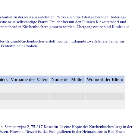
ehörten zu der weit ausgedehnten Pfarrei auch die Filialgemeinden Doderlage
ine neue selbständige Pfarrei Freudenfier mit den Filialen Klawittersdorf und
 entsprechenden Kirchenbüchern gesucht werden. Übergangsweise sind Kinder aus
des Original-Kirchenbuches erstellt worden. Erkannte zweifelsfreie Fehler im
Fehlerfreiheit erhoben.
ters
Vorname des Vaters
Name der Mutter
Wohnort der Eltern
in, Seminarryjna 2, 75-817 Koszalin. Je eine Kopie des Kirchenbuches liegt in der
en. Hinweis: Derzeit ist das Fotografieren in der Heimatstube in Bad Essen