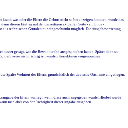
krank war, oder die Eltern die Geburt nicht sofort anzeigen konnten, wurde das
ann diesen Eintrag auf der derzeitigen aktuellen Seite - am Ende -
st aus technischen Gründen nur eingeschränkt möglich. Die Ausgabesortierung
r besser gesagt, wie die Bewohner ihn ausgesprochen haben. Später dann so
e Schreibweise nicht richtig ist, wurden Korrekturen vorgenommen.
r Spalte Wohnort der Eltern, grundsätzlich der deutsche Ortsname eingetragen.
rtsangabe der Eltern vorliegt, wenn diese auch angegeben wurde. Hierbei wurde
d kann man aber von der Richtigkeit dieser Angabe ausgehen.