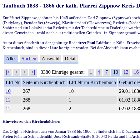
Taufbuch 1838 - 1866 der kath. Pfarrei Zippnow Kreis 
Zur Pfarrei Zippnow gehörten bis 1945 außer dem Dorf Zippnow (Sypnywo) noch d
(Dudylany), Freudenfier (Szwecja), Klawittersdorf (Glowaczewo), Rederitz (Nadarz
Stabitz und ein Lokalvikariat Rederitz mit der Tochterkirche in Doderlage wurd
diesen Gemeinden - wohl noch aus traditionellen Gründen - in Zippnow getauft 
Autor dieser Abschrift ist der gebürtige Rederitzer
Paul Lüdtke
aus Köln. Er weist
Kirchenbuch, sind in dieser Liste korrigiert worden. Bei der Abschrift kann es 
Alles
Suchen
Auswahl
Detail
|<
<
>
>|
3380 Einträge gesamt:
1
4
7
10
13
16
Lfd-Nr
Seite im Kirchenbuch
Lfd-Nr im Kirchenbuch
Geburt des
10
267
10
29.01.183
11
268
1
01.02.183
12
268
2
02.02.183
Hinweise zu den Kirchenbüchern
Das Original-Kirchenbuch von Januar 1838 bis 1866, befindet sich im Diözesanarch
Freien Prälatur Schneidemühl, Josef-Schwank-Straße 8, 36043 Fulda und im Archi