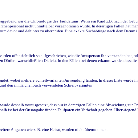
ggebend war die Chronologie des Taufdatums. Wenn ein Kind z.B. nach der Geburt 
rchenpersonal nicht unmittelbar vorgenommen wurde. In derartigen Fällen hat man d
raum davor und dahinter zu überprüfen. Eine exakte Suchabfrage nach dem Datum i
den offensichtlich so aufgeschrieben, wie die Amtsperson ihn verstanden hat, ode
n Dörfern war schließlich Dialekt. In den Fällen bei denen erkannt wurde, dass di
t, wobei mehrere Schreibvarianten Anwendung fanden. In dieser Liste wurde in de
n und den im Kirchenbuch verwendeten Schreibvarianten.
wurde deshalb vorausgesetzt, dass nur in derartigen Fällen eine Abweichung zur O
eshalb ist bei der Ortsangabe für den Taufpaten ein Vorbehalt gegeben. Überwiegen
weitere Angaben wie z. B. eine Heirat, wurden nicht übernommen.