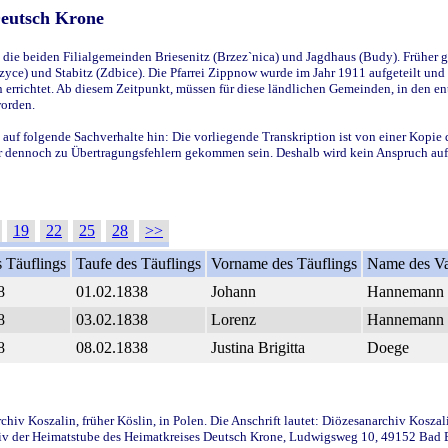
Deutsch Krone
ie beiden Filialgemeinden Briesenitz (Brzez`nica) und Jagdhaus (Budy). Früher g
yce) und Stabitz (Zdbice). Die Pfarrei Zippnow wurde im Jahr 1911 aufgeteilt und e
en errichtet. Ab diesem Zeitpunkt, müssen für diese ländlichen Gemeinden, in den
worden.
 auf folgende Sachverhalte hin: Die vorliegende Transkription ist von einer Kopie 
aber dennoch zu Übertragungsfehlern gekommen sein. Deshalb wird kein Anspruch auf 
19
22
25
28
>>
 Täuflings
Taufe des Täuflings
Vorname des Täuflings
Name des Va
8
01.02.1838
Johann
Hannemann
8
03.02.1838
Lorenz
Hannemann
8
08.02.1838
Justina Brigitta
Doege
iv Koszalin, früher Köslin, in Polen. Die Anschrift lautet: Diözesanarchiv Koszal
v der Heimatstube des Heimatkreises Deutsch Krone, Ludwigsweg 10, 49152 Bad Ess