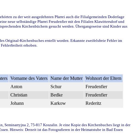
ehörten zu der weit ausgedehnten Pfarrei auch die Filialgemeinden Doderlage
ine neue selbständige Pfarrei Freudenfier mit den Filialen Klawittersdorf und
 entsprechenden Kirchenbüchern gesucht werden. Übergangsweise sind Kinder aus
des Original-Kirchenbuches erstellt worden. Erkannte zweifelsfreie Fehler im
Fehlerfreiheit erhoben.
ters
Vorname des Vaters
Name der Mutter
Wohnort der Eltern
Anton
Schur
Freudenfier
Christian
Bedke
Freudenfier
Johann
Karkow
Rederitz
in, Seminarryjna 2, 75-817 Koszalin. Je eine Kopie des Kirchenbuches liegt in der
en. Hinweis: Derzeit ist das Fotografieren in der Heimatstube in Bad Essen