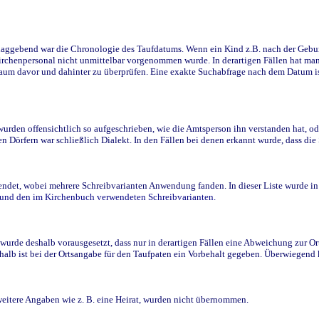
ggebend war die Chronologie des Taufdatums. Wenn ein Kind z.B. nach der Geburt 
rchenpersonal nicht unmittelbar vorgenommen wurde. In derartigen Fällen hat man d
raum davor und dahinter zu überprüfen. Eine exakte Suchabfrage nach dem Datum i
den offensichtlich so aufgeschrieben, wie die Amtsperson ihn verstanden hat, ode
n Dörfern war schließlich Dialekt. In den Fällen bei denen erkannt wurde, dass di
t, wobei mehrere Schreibvarianten Anwendung fanden. In dieser Liste wurde in de
n und den im Kirchenbuch verwendeten Schreibvarianten.
wurde deshalb vorausgesetzt, dass nur in derartigen Fällen eine Abweichung zur O
eshalb ist bei der Ortsangabe für den Taufpaten ein Vorbehalt gegeben. Überwiegen
weitere Angaben wie z. B. eine Heirat, wurden nicht übernommen.