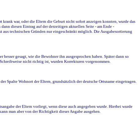
krank war, oder die Eltern die Geburt nicht sofort anzeigen konnten, wurde das
ann diesen Eintrag auf der derzeitigen aktuellen Seite - am Ende -
st aus technischen Gründen nur eingeschränkt möglich. Die Ausgabesortierung
r besser gesagt, wie die Bewohner ihn ausgesprochen haben. Später dann so
e Schreibweise nicht richtig ist, wurden Korrekturen vorgenommen.
r Spalte Wohnort der Eltern, grundsätzlich der deutsche Ortsname eingetragen.
rtsangabe der Eltern vorliegt, wenn diese auch angegeben wurde. Hierbei wurde
d kann man aber von der Richtigkeit dieser Angabe ausgehen.