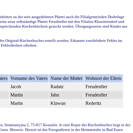
ehörten zu der weit ausgedehnten Pfarrei auch die Filialgemeinden Doderlage
ine neue selbständige Pfarrei Freudenfier mit den Filialen Klawittersdorf und
 entsprechenden Kirchenbüchern gesucht werden. Übergangsweise sind Kinder aus
des Original-Kirchenbuches erstellt worden. Erkannte zweifelsfreie Fehler im
Fehlerfreiheit erhoben.
ters
Vorname des Vaters
Name der Mutter
Wohnort der Eltern
Jacob
Radatz
Freudenfier
Martin
Jahn
Freudenfier
Martin
Klawun
Rederitz
in, Seminarryjna 2, 75-817 Koszalin. Je eine Kopie des Kirchenbuches liegt in der
en. Hinweis: Derzeit ist das Fotografieren in der Heimatstube in Bad Essen