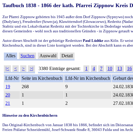
Taufbuch 1838 - 1866 der kath. Pfarrei Zippnow Kreis 
Zur Pfarrei Zippnow gehörten bis 1945 außer dem Dorf Zippnow (Sypnywo) noch d
(Dudylany), Freudenfier (Szwecja), Klawittersdorf (Glowaczewo), Rederitz (Nadarz
Stabitz und ein Lokalvikariat Rederitz mit der Tochterkirche in Doderlage wurd
diesen Gemeinden - wohl noch aus traditionellen Gründen - in Zippnow getauft 
Autor dieser Abschrift ist der gebürtige Rederitzer
Paul Lüdtke
aus Köln. Er weist
Kirchenbuch, sind in dieser Liste korrigiert worden. Bei der Abschrift kann es 
Alles
Suchen
Auswahl
Detail
|<
<
>
>|
3380 Einträge gesamt:
1
4
7
10
13
16
Lfd-Nr
Seite im Kirchenbuch
Lfd-Nr im Kirchenbuch
Geburt des
19
268
9
24.02.183
20
1
1
24.02.183
21
1
2
27.02.183
Hinweise zu den Kirchenbüchern
Das Original-Kirchenbuch von Januar 1838 bis 1866, befindet sich im Diözesanarch
Freien Prälatur Schneidemühl, Josef-Schwank-Straße 8, 36043 Fulda und im Archi