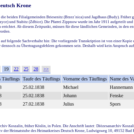
Deutsch Krone
ie beiden Filialgemeinden Briesenitz (Brzez`nica) und Jagdhaus (Budy). Früher g
yce) und Stabitz (Zdbice). Die Pfarrei Zippnow wurde im Jahr 1911 aufgeteilt und e
en errichtet. Ab diesem Zeitpunkt, müssen für diese ländlichen Gemeinden, in den
worden.
 auf folgende Sachverhalte hin: Die vorliegende Transkription ist von einer Kopie 
aber dennoch zu Übertragungsfehlern gekommen sein. Deshalb wird kein Anspruch auf 
19
22
25
28
>>
 Täuflings
Taufe des Täuflings
Vorname des Täuflings
Name des Va
8
25.02.1838
Michael
Hannemann
8
25.02.1838
Johann
Fenske
8
27.02.1838
Julius
Spors
iv Koszalin, früher Köslin, in Polen. Die Anschrift lautet: Diözesanarchiv Koszal
v der Heimatstube des Heimatkreises Deutsch Krone, Ludwigsweg 10, 49152 Bad Ess