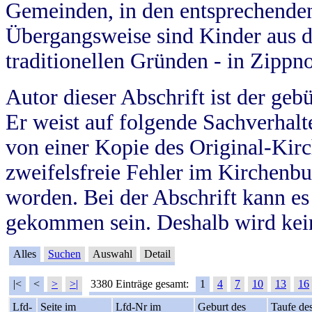
Gemeinden, in den entsprechende
Übergangsweise sind Kinder aus 
traditionellen Gründen - in Zippn
Autor dieser Abschrift ist der geb
Er weist auf folgende Sachverhalte
von einer Kopie des Original-Kirc
zweifelsfreie Fehler im Kirchenbuc
worden. Bei der Abschrift kann e
gekommen sein. Deshalb wird kein
Alles
Suchen
Auswahl
Detail
|<
<
>
>|
3380 Einträge gesamt:
1
4
7
10
13
16
Lfd-
Seite im
Lfd-Nr im
Geburt des
Taufe de