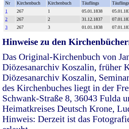
Nr
Kirchenbuch
Kirchenbuch
Täuflings
Täufling
1
267
1
05.01.1838
05.01.18
2
267
2
31.12.1837
07.01.18
3
267
3
01.01.1838
07.01.18
Hinweise zu den Kirchenbücher
Das Original-Kirchenbuch von Jan
Diözesanarchiv Koszalin, früher Kö
Diözesanarchiv Koszalin, Seminar
des Kirchenbuches liegt in der Fr
Schwank-Straße 8, 36043 Fulda u
Heimatkreises Deutsch Krone, Lu
Hinweis: Derzeit ist das Fotograf