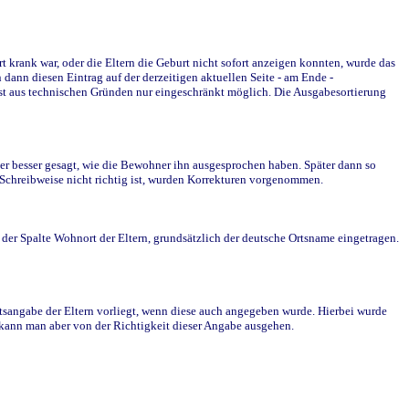
krank war, oder die Eltern die Geburt nicht sofort anzeigen konnten, wurde das
ann diesen Eintrag auf der derzeitigen aktuellen Seite - am Ende -
st aus technischen Gründen nur eingeschränkt möglich. Die Ausgabesortierung
r besser gesagt, wie die Bewohner ihn ausgesprochen haben. Später dann so
e Schreibweise nicht richtig ist, wurden Korrekturen vorgenommen.
r Spalte Wohnort der Eltern, grundsätzlich der deutsche Ortsname eingetragen.
rtsangabe der Eltern vorliegt, wenn diese auch angegeben wurde. Hierbei wurde
d kann man aber von der Richtigkeit dieser Angabe ausgehen.