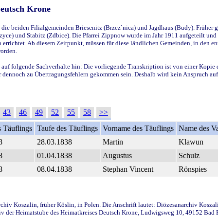
Deutsch Krone
ie beiden Filialgemeinden Briesenitz (Brzez`nica) und Jagdhaus (Budy). Früher g
yce) und Stabitz (Zdbice). Die Pfarrei Zippnow wurde im Jahr 1911 aufgeteilt und e
en errichtet. Ab diesem Zeitpunkt, müssen für diese ländlichen Gemeinden, in den
worden.
 auf folgende Sachverhalte hin: Die vorliegende Transkription ist von einer Kopie 
aber dennoch zu Übertragungsfehlern gekommen sein. Deshalb wird kein Anspruch auf 
43
46
49
52
55
58
>>
 Täuflings
Taufe des Täuflings
Vorname des Täuflings
Name des Va
8
28.03.1838
Martin
Klawun
8
01.04.1838
Augustus
Schulz
8
08.04.1838
Stephan Vincent
Rönspies
iv Koszalin, früher Köslin, in Polen. Die Anschrift lautet: Diözesanarchiv Koszal
v der Heimatstube des Heimatkreises Deutsch Krone, Ludwigsweg 10, 49152 Bad Ess