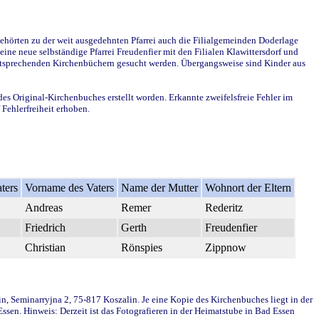
ehörten zu der weit ausgedehnten Pfarrei auch die Filialgemeinden Doderlage
ine neue selbständige Pfarrei Freudenfier mit den Filialen Klawittersdorf und
 entsprechenden Kirchenbüchern gesucht werden. Übergangsweise sind Kinder aus
des Original-Kirchenbuches erstellt worden. Erkannte zweifelsfreie Fehler im
Fehlerfreiheit erhoben.
ters
Vorname des Vaters
Name der Mutter
Wohnort der Eltern
Andreas
Remer
Rederitz
Friedrich
Gerth
Freudenfier
Christian
Rönspies
Zippnow
in, Seminarryjna 2, 75-817 Koszalin. Je eine Kopie des Kirchenbuches liegt in der
en. Hinweis: Derzeit ist das Fotografieren in der Heimatstube in Bad Essen