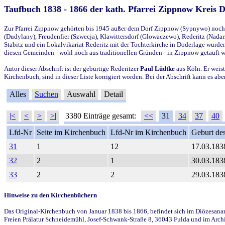
Taufbuch 1838 - 1866 der kath. Pfarrei Zippnow Kreis 
Zur Pfarrei Zippnow gehörten bis 1945 außer dem Dorf Zippnow (Sypnywo) noch d
(Dudylany), Freudenfier (Szwecja), Klawittersdorf (Glowaczewo), Rederitz (Nadarz
Stabitz und ein Lokalvikariat Rederitz mit der Tochterkirche in Doderlage wurd
diesen Gemeinden - wohl noch aus traditionellen Gründen - in Zippnow getauft 
Autor dieser Abschrift ist der gebürtige Rederitzer
Paul Lüdtke
aus Köln. Er weist
Kirchenbuch, sind in dieser Liste korrigiert worden. Bei der Abschrift kann es 
Alles
Suchen
Auswahl
Detail
|<
<
>
>|
3380 Einträge gesamt:
<<
31
34
37
40
Lfd-Nr
Seite im Kirchenbuch
Lfd-Nr im Kirchenbuch
Geburt des
31
1
12
17.03.183
32
2
1
30.03.183
33
2
2
29.03.183
Hinweise zu den Kirchenbüchern
Das Original-Kirchenbuch von Januar 1838 bis 1866, befindet sich im Diözesanarch
Freien Prälatur Schneidemühl, Josef-Schwank-Straße 8, 36043 Fulda und im Archi