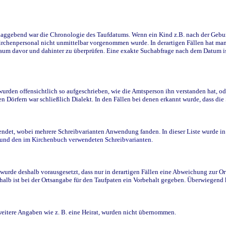
ggebend war die Chronologie des Taufdatums. Wenn ein Kind z.B. nach der Geburt 
rchenpersonal nicht unmittelbar vorgenommen wurde. In derartigen Fällen hat man d
raum davor und dahinter zu überprüfen. Eine exakte Suchabfrage nach dem Datum i
den offensichtlich so aufgeschrieben, wie die Amtsperson ihn verstanden hat, ode
n Dörfern war schließlich Dialekt. In den Fällen bei denen erkannt wurde, dass di
t, wobei mehrere Schreibvarianten Anwendung fanden. In dieser Liste wurde in de
n und den im Kirchenbuch verwendeten Schreibvarianten.
wurde deshalb vorausgesetzt, dass nur in derartigen Fällen eine Abweichung zur O
eshalb ist bei der Ortsangabe für den Taufpaten ein Vorbehalt gegeben. Überwiegen
weitere Angaben wie z. B. eine Heirat, wurden nicht übernommen.