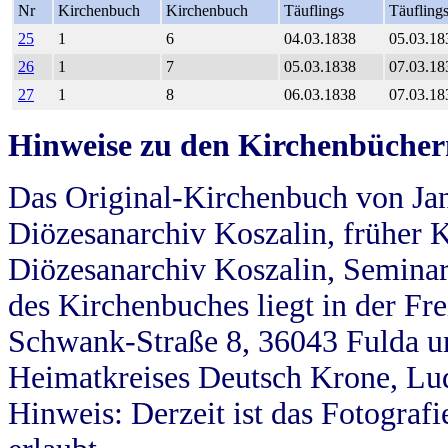
Nr
Kirchenbuch
Kirchenbuch
Täuflings
Täufling
25
1
6
04.03.1838
05.03.18
26
1
7
05.03.1838
07.03.18
27
1
8
06.03.1838
07.03.18
Hinweise zu den Kirchenbücher
Das Original-Kirchenbuch von Jan
Diözesanarchiv Koszalin, früher Kö
Diözesanarchiv Koszalin, Seminar
des Kirchenbuches liegt in der Fr
Schwank-Straße 8, 36043 Fulda u
Heimatkreises Deutsch Krone, Lu
Hinweis: Derzeit ist das Fotograf