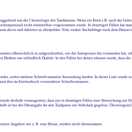
ggebend war die Chronologie des Taufdatums. Wenn ein Kind z.B. nach der Geburt 
rchenpersonal nicht unmittelbar vorgenommen wurde. In derartigen Fällen hat man d
raum davor und dahinter zu überprüfen. Eine exakte Suchabfrage nach dem Datum i
den offensichtlich so aufgeschrieben, wie die Amtsperson ihn verstanden hat, ode
n Dörfern war schließlich Dialekt. In den Fällen bei denen erkannt wurde, dass di
t, wobei mehrere Schreibvarianten Anwendung fanden. In dieser Liste wurde in de
n und den im Kirchenbuch verwendeten Schreibvarianten.
wurde deshalb vorausgesetzt, dass nur in derartigen Fällen eine Abweichung zur O
eshalb ist bei der Ortsangabe für den Taufpaten ein Vorbehalt gegeben. Überwiegen
weitere Angaben wie z. B. eine Heirat, wurden nicht übernommen.