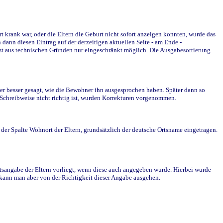
krank war, oder die Eltern die Geburt nicht sofort anzeigen konnten, wurde das
ann diesen Eintrag auf der derzeitigen aktuellen Seite - am Ende -
st aus technischen Gründen nur eingeschränkt möglich. Die Ausgabesortierung
r besser gesagt, wie die Bewohner ihn ausgesprochen haben. Später dann so
e Schreibweise nicht richtig ist, wurden Korrekturen vorgenommen.
r Spalte Wohnort der Eltern, grundsätzlich der deutsche Ortsname eingetragen.
rtsangabe der Eltern vorliegt, wenn diese auch angegeben wurde. Hierbei wurde
d kann man aber von der Richtigkeit dieser Angabe ausgehen.