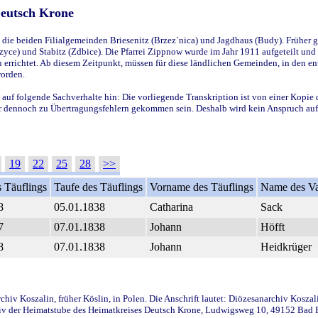
Deutsch Krone
ie beiden Filialgemeinden Briesenitz (Brzez`nica) und Jagdhaus (Budy). Früher g
yce) und Stabitz (Zdbice). Die Pfarrei Zippnow wurde im Jahr 1911 aufgeteilt und e
en errichtet. Ab diesem Zeitpunkt, müssen für diese ländlichen Gemeinden, in den
worden.
 auf folgende Sachverhalte hin: Die vorliegende Transkription ist von einer Kopie 
aber dennoch zu Übertragungsfehlern gekommen sein. Deshalb wird kein Anspruch auf 
19
22
25
28
>>
 Täuflings
Taufe des Täuflings
Vorname des Täuflings
Name des Va
8
05.01.1838
Catharina
Sack
7
07.01.1838
Johann
Höfft
8
07.01.1838
Johann
Heidkrüger
iv Koszalin, früher Köslin, in Polen. Die Anschrift lautet: Diözesanarchiv Koszal
v der Heimatstube des Heimatkreises Deutsch Krone, Ludwigsweg 10, 49152 Bad Ess