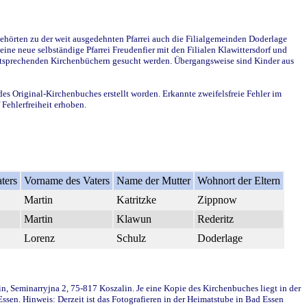
ehörten zu der weit ausgedehnten Pfarrei auch die Filialgemeinden Doderlage
ine neue selbständige Pfarrei Freudenfier mit den Filialen Klawittersdorf und
 entsprechenden Kirchenbüchern gesucht werden. Übergangsweise sind Kinder aus
des Original-Kirchenbuches erstellt worden. Erkannte zweifelsfreie Fehler im
Fehlerfreiheit erhoben.
ters
Vorname des Vaters
Name der Mutter
Wohnort der Eltern
Martin
Katritzke
Zippnow
Martin
Klawun
Rederitz
Lorenz
Schulz
Doderlage
in, Seminarryjna 2, 75-817 Koszalin. Je eine Kopie des Kirchenbuches liegt in der
en. Hinweis: Derzeit ist das Fotografieren in der Heimatstube in Bad Essen