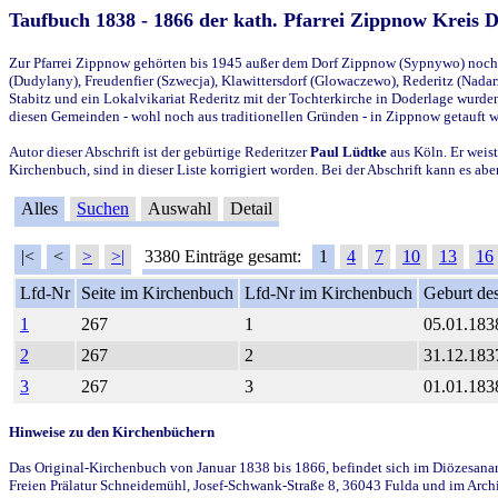
Taufbuch 1838 - 1866 der kath. Pfarrei Zippnow Kreis 
Zur Pfarrei Zippnow gehörten bis 1945 außer dem Dorf Zippnow (Sypnywo) noch d
(Dudylany), Freudenfier (Szwecja), Klawittersdorf (Glowaczewo), Rederitz (Nadarz
Stabitz und ein Lokalvikariat Rederitz mit der Tochterkirche in Doderlage wurd
diesen Gemeinden - wohl noch aus traditionellen Gründen - in Zippnow getauft 
Autor dieser Abschrift ist der gebürtige Rederitzer
Paul Lüdtke
aus Köln. Er weist
Kirchenbuch, sind in dieser Liste korrigiert worden. Bei der Abschrift kann es 
Alles
Suchen
Auswahl
Detail
|<
<
>
>|
3380 Einträge gesamt:
1
4
7
10
13
16
Lfd-Nr
Seite im Kirchenbuch
Lfd-Nr im Kirchenbuch
Geburt des
1
267
1
05.01.183
2
267
2
31.12.183
3
267
3
01.01.183
Hinweise zu den Kirchenbüchern
Das Original-Kirchenbuch von Januar 1838 bis 1866, befindet sich im Diözesanarch
Freien Prälatur Schneidemühl, Josef-Schwank-Straße 8, 36043 Fulda und im Archi