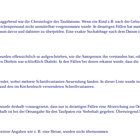
ggebend war die Chronologie des Taufdatums. Wenn ein Kind z.B. nach der Geburt 
rchenpersonal nicht unmittelbar vorgenommen wurde. In derartigen Fällen hat man d
raum davor und dahinter zu überprüfen. Eine exakte Suchabfrage nach dem Datum i
den offensichtlich so aufgeschrieben, wie die Amtsperson ihn verstanden hat, ode
n Dörfern war schließlich Dialekt. In den Fällen bei denen erkannt wurde, dass di
t, wobei mehrere Schreibvarianten Anwendung fanden. In dieser Liste wurde in de
n und den im Kirchenbuch verwendeten Schreibvarianten.
wurde deshalb vorausgesetzt, dass nur in derartigen Fällen eine Abweichung zur O
eshalb ist bei der Ortsangabe für den Taufpaten ein Vorbehalt gegeben. Überwiegen
weitere Angaben wie z. B. eine Heirat, wurden nicht übernommen.