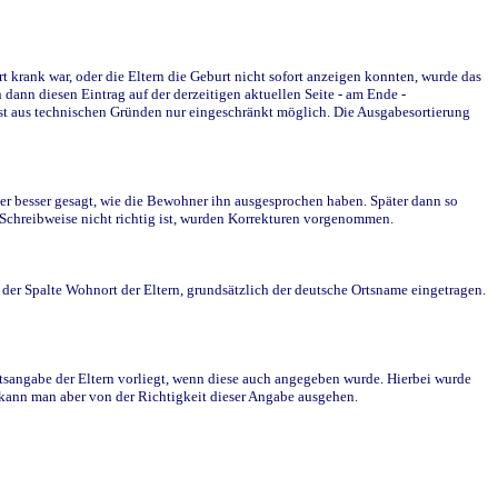
krank war, oder die Eltern die Geburt nicht sofort anzeigen konnten, wurde das
ann diesen Eintrag auf der derzeitigen aktuellen Seite - am Ende -
st aus technischen Gründen nur eingeschränkt möglich. Die Ausgabesortierung
r besser gesagt, wie die Bewohner ihn ausgesprochen haben. Später dann so
e Schreibweise nicht richtig ist, wurden Korrekturen vorgenommen.
r Spalte Wohnort der Eltern, grundsätzlich der deutsche Ortsname eingetragen.
rtsangabe der Eltern vorliegt, wenn diese auch angegeben wurde. Hierbei wurde
d kann man aber von der Richtigkeit dieser Angabe ausgehen.