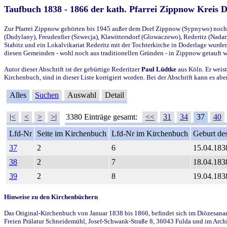
Taufbuch 1838 - 1866 der kath. Pfarrei Zippnow Kreis 
Zur Pfarrei Zippnow gehörten bis 1945 außer dem Dorf Zippnow (Sypnywo) noch d
(Dudylany), Freudenfier (Szwecja), Klawittersdorf (Glowaczewo), Rederitz (Nadarz
Stabitz und ein Lokalvikariat Rederitz mit der Tochterkirche in Doderlage wurd
diesen Gemeinden - wohl noch aus traditionellen Gründen - in Zippnow getauft 
Autor dieser Abschrift ist der gebürtige Rederitzer
Paul Lüdtke
aus Köln. Er weist
Kirchenbuch, sind in dieser Liste korrigiert worden. Bei der Abschrift kann es 
Alles
Suchen
Auswahl
Detail
|<
<
>
>|
3380 Einträge gesamt:
<<
31
34
37
40
Lfd-Nr
Seite im Kirchenbuch
Lfd-Nr im Kirchenbuch
Geburt des
37
2
6
15.04.183
38
2
7
18.04.183
39
2
8
19.04.183
Hinweise zu den Kirchenbüchern
Das Original-Kirchenbuch von Januar 1838 bis 1866, befindet sich im Diözesanarch
Freien Prälatur Schneidemühl, Josef-Schwank-Straße 8, 36043 Fulda und im Archi