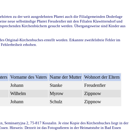
ehörten zu der weit ausgedehnten Pfarrei auch die Filialgemeinden Doderlage
ine neue selbständige Pfarrei Freudenfier mit den Filialen Klawittersdorf und
 entsprechenden Kirchenbüchern gesucht werden. Übergangsweise sind Kinder aus
des Original-Kirchenbuches erstellt worden. Erkannte zweifelsfreie Fehler im
Fehlerfreiheit erhoben.
ters
Vorname des Vaters
Name der Mutter
Wohnort der Eltern
Johann
Stanke
Freudenfier
Wilhelm
Myrow
Zippnow
Johann
Schulz
Zippnow
in, Seminarryjna 2, 75-817 Koszalin. Je eine Kopie des Kirchenbuches liegt in der
en. Hinweis: Derzeit ist das Fotografieren in der Heimatstube in Bad Essen