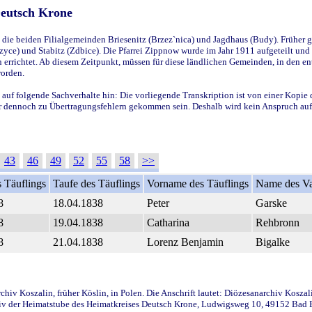
Deutsch Krone
ie beiden Filialgemeinden Briesenitz (Brzez`nica) und Jagdhaus (Budy). Früher g
yce) und Stabitz (Zdbice). Die Pfarrei Zippnow wurde im Jahr 1911 aufgeteilt und e
en errichtet. Ab diesem Zeitpunkt, müssen für diese ländlichen Gemeinden, in den
worden.
 auf folgende Sachverhalte hin: Die vorliegende Transkription ist von einer Kopie 
aber dennoch zu Übertragungsfehlern gekommen sein. Deshalb wird kein Anspruch auf 
43
46
49
52
55
58
>>
 Täuflings
Taufe des Täuflings
Vorname des Täuflings
Name des Va
8
18.04.1838
Peter
Garske
8
19.04.1838
Catharina
Rehbronn
8
21.04.1838
Lorenz Benjamin
Bigalke
iv Koszalin, früher Köslin, in Polen. Die Anschrift lautet: Diözesanarchiv Koszal
v der Heimatstube des Heimatkreises Deutsch Krone, Ludwigsweg 10, 49152 Bad Ess