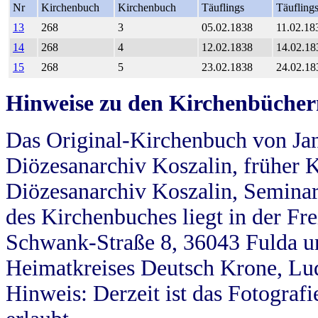
Nr
Kirchenbuch
Kirchenbuch
Täuflings
Täufling
13
268
3
05.02.1838
11.02.18
14
268
4
12.02.1838
14.02.18
15
268
5
23.02.1838
24.02.18
Hinweise zu den Kirchenbücher
Das Original-Kirchenbuch von Jan
Diözesanarchiv Koszalin, früher Kö
Diözesanarchiv Koszalin, Seminar
des Kirchenbuches liegt in der Fr
Schwank-Straße 8, 36043 Fulda u
Heimatkreises Deutsch Krone, Lu
Hinweis: Derzeit ist das Fotograf