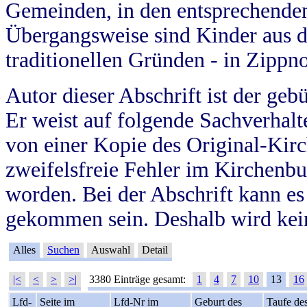
Gemeinden, in den entsprechende
Übergangsweise sind Kinder aus 
traditionellen Gründen - in Zippn
Autor dieser Abschrift ist der geb
Er weist auf folgende Sachverhalte
von einer Kopie des Original-Kirc
zweifelsfreie Fehler im Kirchenbuc
worden. Bei der Abschrift kann e
gekommen sein. Deshalb wird kein
Alles
Suchen
Auswahl
Detail
|<
<
>
>|
3380 Einträge gesamt:
1
4
7
10
13
16
Lfd-
Seite im
Lfd-Nr im
Geburt des
Taufe de