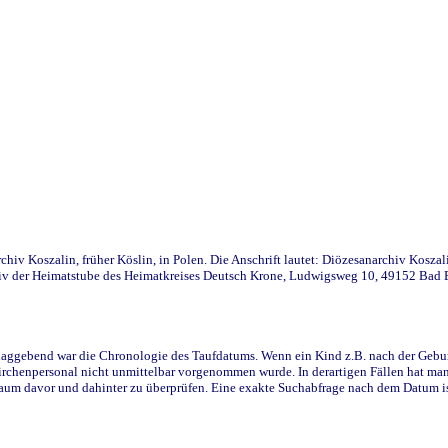
iv Koszalin, früher Köslin, in Polen. Die Anschrift lautet: Diözesanarchiv Koszal
v der Heimatstube des Heimatkreises Deutsch Krone, Ludwigsweg 10, 49152 Bad Ess
ggebend war die Chronologie des Taufdatums. Wenn ein Kind z.B. nach der Geburt 
rchenpersonal nicht unmittelbar vorgenommen wurde. In derartigen Fällen hat man d
raum davor und dahinter zu überprüfen. Eine exakte Suchabfrage nach dem Datum i