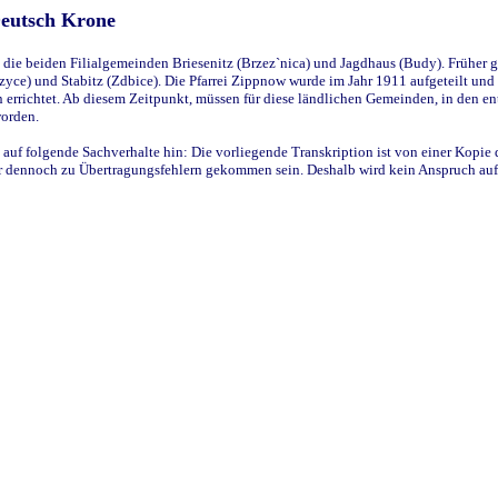
Deutsch Krone
ie beiden Filialgemeinden Briesenitz (Brzez`nica) und Jagdhaus (Budy). Früher g
yce) und Stabitz (Zdbice). Die Pfarrei Zippnow wurde im Jahr 1911 aufgeteilt und e
en errichtet. Ab diesem Zeitpunkt, müssen für diese ländlichen Gemeinden, in den
worden.
 auf folgende Sachverhalte hin: Die vorliegende Transkription ist von einer Kopie 
aber dennoch zu Übertragungsfehlern gekommen sein. Deshalb wird kein Anspruch auf 