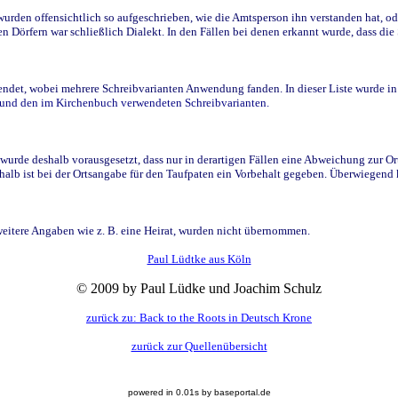
den offensichtlich so aufgeschrieben, wie die Amtsperson ihn verstanden hat, ode
n Dörfern war schließlich Dialekt. In den Fällen bei denen erkannt wurde, dass di
t, wobei mehrere Schreibvarianten Anwendung fanden. In dieser Liste wurde in de
n und den im Kirchenbuch verwendeten Schreibvarianten.
wurde deshalb vorausgesetzt, dass nur in derartigen Fällen eine Abweichung zur O
eshalb ist bei der Ortsangabe für den Taufpaten ein Vorbehalt gegeben. Überwiegen
weitere Angaben wie z. B. eine Heirat, wurden nicht übernommen.
Paul Lüdtke aus Köln
© 2009 by Paul Lüdke und Joachim Schulz
zurück zu: Back to the Roots in Deutsch Krone
zurück zur Quellenübersicht
powered in 0.01s by baseportal.de