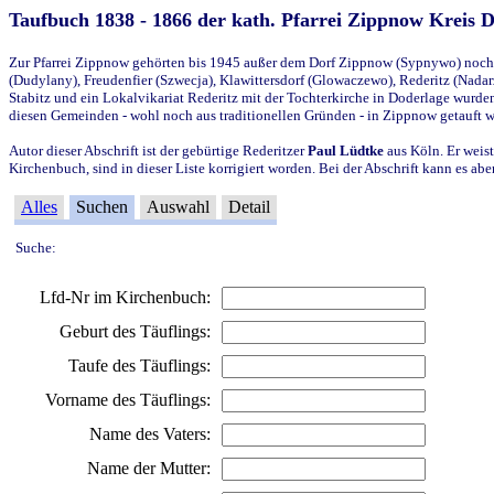
Taufbuch 1838 - 1866 der kath. Pfarrei Zippnow Kreis 
Zur Pfarrei Zippnow gehörten bis 1945 außer dem Dorf Zippnow (Sypnywo) noch d
(Dudylany), Freudenfier (Szwecja), Klawittersdorf (Glowaczewo), Rederitz (Nadarz
Stabitz und ein Lokalvikariat Rederitz mit der Tochterkirche in Doderlage wurd
diesen Gemeinden - wohl noch aus traditionellen Gründen - in Zippnow getauft 
Autor dieser Abschrift ist der gebürtige Rederitzer
Paul Lüdtke
aus Köln. Er weist
Kirchenbuch, sind in dieser Liste korrigiert worden. Bei der Abschrift kann es 
Alles
Suchen
Auswahl
Detail
Suche:
Lfd-Nr im Kirchenbuch:
Geburt des Täuflings:
Taufe des Täuflings:
Vorname des Täuflings:
Name des Vaters:
Name der Mutter: