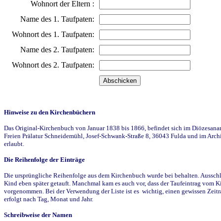
Wohnort der Eltern :
Name des 1. Taufpaten:
Wohnort des 1. Taufpaten:
Name des 2. Taufpaten:
Wohnort des 2. Taufpaten:
Hinweise zu den Kirchenbüchern
Das Original-Kirchenbuch von Januar 1838 bis 1866, befindet sich im Diözesanarch
Freien Prälatur Schneidemühl, Josef-Schwank-Straße 8, 36043 Fulda und im Archi
erlaubt.
Die Reihenfolge der Einträge
Die ursprüngliche Reihenfolge aus dem Kirchenbuch wurde bei behalten. Ausschla
Kind eben später getauft. Manchmal kam es auch vor, dass der Taufeintrag vom Ki
vorgenommen. Bei der Verwendung der Liste ist es wichtig, einen gewissen Zeit
erfolgt nach Tag, Monat und Jahr.
Schreibweise der Namen