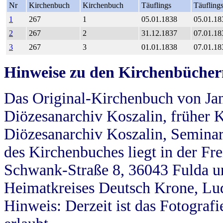
Nr
Kirchenbuch
Kirchenbuch
Täuflings
Täufling
1
267
1
05.01.1838
05.01.18
2
267
2
31.12.1837
07.01.18
3
267
3
01.01.1838
07.01.18
Hinweise zu den Kirchenbücher
Das Original-Kirchenbuch von Jan
Diözesanarchiv Koszalin, früher Kö
Diözesanarchiv Koszalin, Seminar
des Kirchenbuches liegt in der Fr
Schwank-Straße 8, 36043 Fulda u
Heimatkreises Deutsch Krone, Lu
Hinweis: Derzeit ist das Fotograf