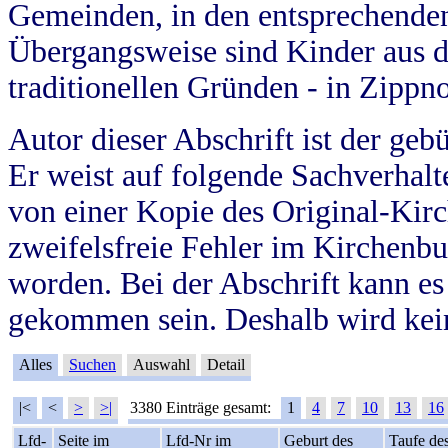
Gemeinden, in den entsprechende
Übergangsweise sind Kinder aus 
traditionellen Gründen - in Zippn
Autor dieser Abschrift ist der geb
Er weist auf folgende Sachverhalte
von einer Kopie des Original-Kirc
zweifelsfreie Fehler im Kirchenbuc
worden. Bei der Abschrift kann e
gekommen sein. Deshalb wird kein
Alles
Suchen
Auswahl
Detail
|<
<
>
>|
3380 Einträge gesamt:
1
4
7
10
13
16
Lfd-
Seite im
Lfd-Nr im
Geburt des
Taufe de