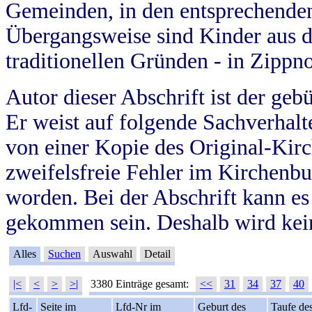
Gemeinden, in den entsprechende
Übergangsweise sind Kinder aus 
traditionellen Gründen - in Zippn
Autor dieser Abschrift ist der geb
Er weist auf folgende Sachverhalte
von einer Kopie des Original-Kirc
zweifelsfreie Fehler im Kirchenbuc
worden. Bei der Abschrift kann e
gekommen sein. Deshalb wird kein
Alles
Suchen
Auswahl
Detail
|<
<
>
>|
3380 Einträge gesamt:
<<
31
34
37
40
Lfd-
Seite im
Lfd-Nr im
Geburt des
Taufe de