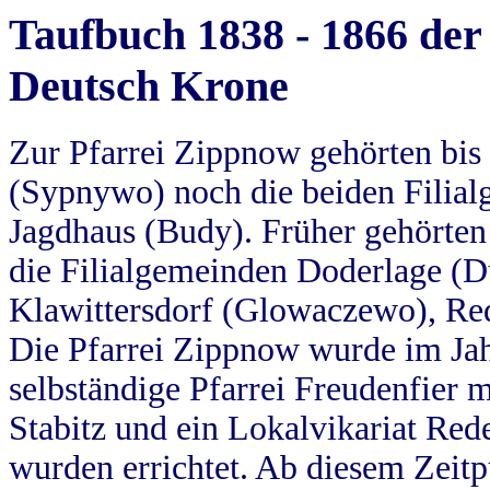
Taufbuch 1838 - 1866 der
Deutsch Krone
Zur Pfarrei Zippnow gehörten bi
(Sypnywo) noch die beiden Filial
Jagdhaus (Budy). Früher gehörten 
die Filialgemeinden Doderlage (D
Klawittersdorf (Glowaczewo), Red
Die Pfarrei Zippnow wurde im Jah
selbständige Pfarrei Freudenfier m
Stabitz und ein Lokalvikariat Red
wurden errichtet. Ab diesem Zeitp