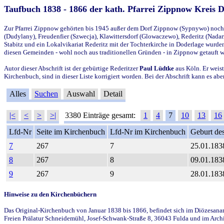
Taufbuch 1838 - 1866 der kath. Pfarrei Zippnow Kreis 
Zur Pfarrei Zippnow gehörten bis 1945 außer dem Dorf Zippnow (Sypnywo) noch d
(Dudylany), Freudenfier (Szwecja), Klawittersdorf (Glowaczewo), Rederitz (Nadarz
Stabitz und ein Lokalvikariat Rederitz mit der Tochterkirche in Doderlage wurd
diesen Gemeinden - wohl noch aus traditionellen Gründen - in Zippnow getauft 
Autor dieser Abschrift ist der gebürtige Rederitzer
Paul Lüdtke
aus Köln. Er weist
Kirchenbuch, sind in dieser Liste korrigiert worden. Bei der Abschrift kann es 
Alles
Suchen
Auswahl
Detail
|<
<
>
>|
3380 Einträge gesamt:
1
4
7
10
13
16
Lfd-Nr
Seite im Kirchenbuch
Lfd-Nr im Kirchenbuch
Geburt des
7
267
7
25.01.183
8
267
8
09.01.183
9
267
9
28.01.183
Hinweise zu den Kirchenbüchern
Das Original-Kirchenbuch von Januar 1838 bis 1866, befindet sich im Diözesanarch
Freien Prälatur Schneidemühl, Josef-Schwank-Straße 8, 36043 Fulda und im Archi