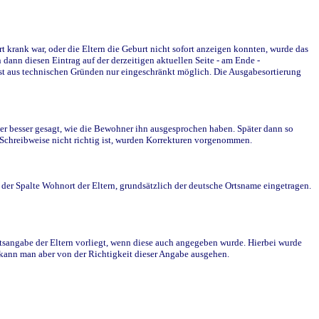
krank war, oder die Eltern die Geburt nicht sofort anzeigen konnten, wurde das
ann diesen Eintrag auf der derzeitigen aktuellen Seite - am Ende -
st aus technischen Gründen nur eingeschränkt möglich. Die Ausgabesortierung
r besser gesagt, wie die Bewohner ihn ausgesprochen haben. Später dann so
e Schreibweise nicht richtig ist, wurden Korrekturen vorgenommen.
r Spalte Wohnort der Eltern, grundsätzlich der deutsche Ortsname eingetragen.
rtsangabe der Eltern vorliegt, wenn diese auch angegeben wurde. Hierbei wurde
d kann man aber von der Richtigkeit dieser Angabe ausgehen.