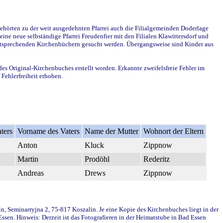
ehörten zu der weit ausgedehnten Pfarrei auch die Filialgemeinden Doderlage
ine neue selbständige Pfarrei Freudenfier mit den Filialen Klawittersdorf und
 entsprechenden Kirchenbüchern gesucht werden. Übergangsweise sind Kinder aus
des Original-Kirchenbuches erstellt worden. Erkannte zweifelsfreie Fehler im
Fehlerfreiheit erhoben.
ters
Vorname des Vaters
Name der Mutter
Wohnort der Eltern
Anton
Kluck
Zippnow
Martin
Prodöhl
Rederitz
Andreas
Drews
Zippnow
in, Seminarryjna 2, 75-817 Koszalin. Je eine Kopie des Kirchenbuches liegt in der
en. Hinweis: Derzeit ist das Fotografieren in der Heimatstube in Bad Essen