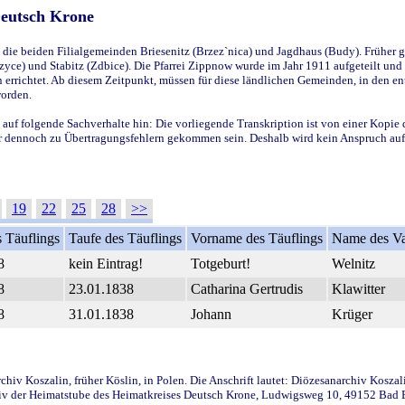
Deutsch Krone
ie beiden Filialgemeinden Briesenitz (Brzez`nica) und Jagdhaus (Budy). Früher g
yce) und Stabitz (Zdbice). Die Pfarrei Zippnow wurde im Jahr 1911 aufgeteilt und e
en errichtet. Ab diesem Zeitpunkt, müssen für diese ländlichen Gemeinden, in den
worden.
 auf folgende Sachverhalte hin: Die vorliegende Transkription ist von einer Kopie 
aber dennoch zu Übertragungsfehlern gekommen sein. Deshalb wird kein Anspruch auf 
19
22
25
28
>>
 Täuflings
Taufe des Täuflings
Vorname des Täuflings
Name des Va
8
kein Eintrag!
Totgeburt!
Welnitz
8
23.01.1838
Catharina Gertrudis
Klawitter
8
31.01.1838
Johann
Krüger
iv Koszalin, früher Köslin, in Polen. Die Anschrift lautet: Diözesanarchiv Koszal
v der Heimatstube des Heimatkreises Deutsch Krone, Ludwigsweg 10, 49152 Bad Ess