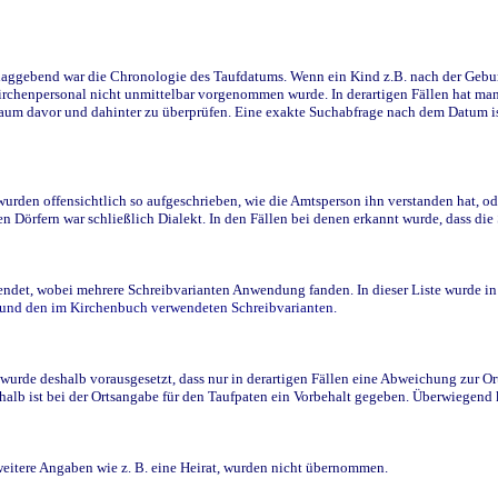
ggebend war die Chronologie des Taufdatums. Wenn ein Kind z.B. nach der Geburt 
rchenpersonal nicht unmittelbar vorgenommen wurde. In derartigen Fällen hat man d
raum davor und dahinter zu überprüfen. Eine exakte Suchabfrage nach dem Datum i
den offensichtlich so aufgeschrieben, wie die Amtsperson ihn verstanden hat, ode
n Dörfern war schließlich Dialekt. In den Fällen bei denen erkannt wurde, dass di
t, wobei mehrere Schreibvarianten Anwendung fanden. In dieser Liste wurde in de
n und den im Kirchenbuch verwendeten Schreibvarianten.
wurde deshalb vorausgesetzt, dass nur in derartigen Fällen eine Abweichung zur O
eshalb ist bei der Ortsangabe für den Taufpaten ein Vorbehalt gegeben. Überwiegen
weitere Angaben wie z. B. eine Heirat, wurden nicht übernommen.