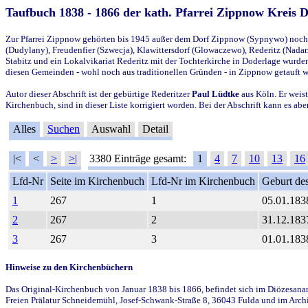
Taufbuch 1838 - 1866 der kath. Pfarrei Zippnow Kreis 
Zur Pfarrei Zippnow gehörten bis 1945 außer dem Dorf Zippnow (Sypnywo) noch d
(Dudylany), Freudenfier (Szwecja), Klawittersdorf (Glowaczewo), Rederitz (Nadarz
Stabitz und ein Lokalvikariat Rederitz mit der Tochterkirche in Doderlage wurd
diesen Gemeinden - wohl noch aus traditionellen Gründen - in Zippnow getauft 
Autor dieser Abschrift ist der gebürtige Rederitzer
Paul Lüdtke
aus Köln. Er weist
Kirchenbuch, sind in dieser Liste korrigiert worden. Bei der Abschrift kann es 
Alles
Suchen
Auswahl
Detail
|<
<
>
>|
3380 Einträge gesamt:
1
4
7
10
13
16
Lfd-Nr
Seite im Kirchenbuch
Lfd-Nr im Kirchenbuch
Geburt des
1
267
1
05.01.183
2
267
2
31.12.183
3
267
3
01.01.183
Hinweise zu den Kirchenbüchern
Das Original-Kirchenbuch von Januar 1838 bis 1866, befindet sich im Diözesanarch
Freien Prälatur Schneidemühl, Josef-Schwank-Straße 8, 36043 Fulda und im Archi