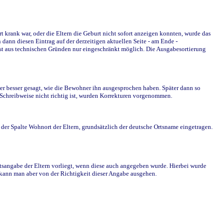
krank war, oder die Eltern die Geburt nicht sofort anzeigen konnten, wurde das
ann diesen Eintrag auf der derzeitigen aktuellen Seite - am Ende -
st aus technischen Gründen nur eingeschränkt möglich. Die Ausgabesortierung
r besser gesagt, wie die Bewohner ihn ausgesprochen haben. Später dann so
e Schreibweise nicht richtig ist, wurden Korrekturen vorgenommen.
r Spalte Wohnort der Eltern, grundsätzlich der deutsche Ortsname eingetragen.
rtsangabe der Eltern vorliegt, wenn diese auch angegeben wurde. Hierbei wurde
d kann man aber von der Richtigkeit dieser Angabe ausgehen.