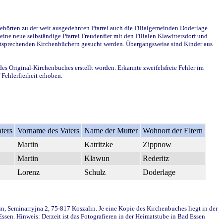
ehörten zu der weit ausgedehnten Pfarrei auch die Filialgemeinden Doderlage
ine neue selbständige Pfarrei Freudenfier mit den Filialen Klawittersdorf und
 entsprechenden Kirchenbüchern gesucht werden. Übergangsweise sind Kinder aus
des Original-Kirchenbuches erstellt worden. Erkannte zweifelsfreie Fehler im
Fehlerfreiheit erhoben.
ters
Vorname des Vaters
Name der Mutter
Wohnort der Eltern
Martin
Katritzke
Zippnow
Martin
Klawun
Rederitz
Lorenz
Schulz
Doderlage
in, Seminarryjna 2, 75-817 Koszalin. Je eine Kopie des Kirchenbuches liegt in der
en. Hinweis: Derzeit ist das Fotografieren in der Heimatstube in Bad Essen