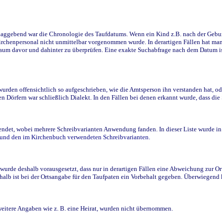
ggebend war die Chronologie des Taufdatums. Wenn ein Kind z.B. nach der Geburt 
rchenpersonal nicht unmittelbar vorgenommen wurde. In derartigen Fällen hat man d
raum davor und dahinter zu überprüfen. Eine exakte Suchabfrage nach dem Datum i
den offensichtlich so aufgeschrieben, wie die Amtsperson ihn verstanden hat, ode
n Dörfern war schließlich Dialekt. In den Fällen bei denen erkannt wurde, dass di
t, wobei mehrere Schreibvarianten Anwendung fanden. In dieser Liste wurde in de
n und den im Kirchenbuch verwendeten Schreibvarianten.
wurde deshalb vorausgesetzt, dass nur in derartigen Fällen eine Abweichung zur O
eshalb ist bei der Ortsangabe für den Taufpaten ein Vorbehalt gegeben. Überwiegen
weitere Angaben wie z. B. eine Heirat, wurden nicht übernommen.