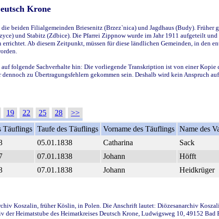
Deutsch Krone
ie beiden Filialgemeinden Briesenitz (Brzez`nica) und Jagdhaus (Budy). Früher g
yce) und Stabitz (Zdbice). Die Pfarrei Zippnow wurde im Jahr 1911 aufgeteilt und e
en errichtet. Ab diesem Zeitpunkt, müssen für diese ländlichen Gemeinden, in den
worden.
 auf folgende Sachverhalte hin: Die vorliegende Transkription ist von einer Kopie 
aber dennoch zu Übertragungsfehlern gekommen sein. Deshalb wird kein Anspruch auf 
19
22
25
28
>>
 Täuflings
Taufe des Täuflings
Vorname des Täuflings
Name des Va
8
05.01.1838
Catharina
Sack
7
07.01.1838
Johann
Höfft
8
07.01.1838
Johann
Heidkrüger
iv Koszalin, früher Köslin, in Polen. Die Anschrift lautet: Diözesanarchiv Koszal
v der Heimatstube des Heimatkreises Deutsch Krone, Ludwigsweg 10, 49152 Bad Ess