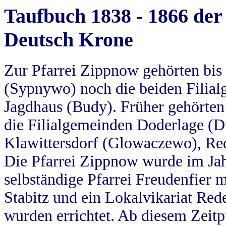
Taufbuch 1838 - 1866 der
Deutsch Krone
Zur Pfarrei Zippnow gehörten bi
(Sypnywo) noch die beiden Filial
Jagdhaus (Budy). Früher gehörten 
die Filialgemeinden Doderlage (D
Klawittersdorf (Glowaczewo), Red
Die Pfarrei Zippnow wurde im Jah
selbständige Pfarrei Freudenfier m
Stabitz und ein Lokalvikariat Red
wurden errichtet. Ab diesem Zeitp