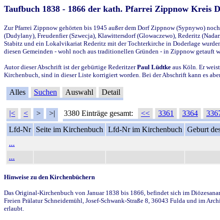
Taufbuch 1838 - 1866 der kath. Pfarrei Zippnow Kreis 
Zur Pfarrei Zippnow gehörten bis 1945 außer dem Dorf Zippnow (Sypnywo) noch d
(Dudylany), Freudenfier (Szwecja), Klawittersdorf (Glowaczewo), Rederitz (Nadarz
Stabitz und ein Lokalvikariat Rederitz mit der Tochterkirche in Doderlage wurd
diesen Gemeinden - wohl noch aus traditionellen Gründen - in Zippnow getauft 
Autor dieser Abschrift ist der gebürtige Rederitzer
Paul Lüdtke
aus Köln. Er weist
Kirchenbuch, sind in dieser Liste korrigiert worden. Bei der Abschrift kann es 
Alles
Suchen
Auswahl
Detail
|<
<
>
>|
3380 Einträge gesamt:
<<
3361
3364
336
Lfd-Nr
Seite im Kirchenbuch
Lfd-Nr im Kirchenbuch
Geburt des
...
...
Hinweise zu den Kirchenbüchern
Das Original-Kirchenbuch von Januar 1838 bis 1866, befindet sich im Diözesanarch
Freien Prälatur Schneidemühl, Josef-Schwank-Straße 8, 36043 Fulda und im Archi
erlaubt.