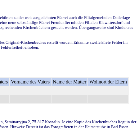
ehörten zu der weit ausgedehnten Pfarrei auch die Filialgemeinden Doderlage
ine neue selbständige Pfarrei Freudenfier mit den Filialen Klawittersdorf und
 entsprechenden Kirchenbüchern gesucht werden. Übergangsweise sind Kinder aus
des Original-Kirchenbuches erstellt worden. Erkannte zweifelsfreie Fehler im
Fehlerfreiheit erhoben.
ters
Vorname des Vaters
Name der Mutter
Wohnort der Eltern
in, Seminarryjna 2, 75-817 Koszalin. Je eine Kopie des Kirchenbuches liegt in der
en. Hinweis: Derzeit ist das Fotografieren in der Heimatstube in Bad Essen