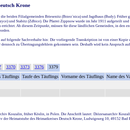
Deutsch Krone
ie beiden Filialgemeinden Briesenitz (Brzez`nica) und Jagdhaus (Budy). Früher g
yce) und Stabitz (Zdbice). Die Pfarrei Zippnow wurde im Jahr 1911 aufgeteilt und e
en errichtet. Ab diesem Zeitpunkt, müssen für diese ländlichen Gemeinden, in den
worden.
 auf folgende Sachverhalte hin: Die vorliegende Transkription ist von einer Kopie 
aber dennoch zu Übertragungsfehlern gekommen sein. Deshalb wird kein Anspruch auf 
7
3370
3373
3376
3379
 Täuflings
Taufe des Täuflings
Vorname des Täuflings
Name des Va
iv Koszalin, früher Köslin, in Polen. Die Anschrift lautet: Diözesanarchiv Koszal
v der Heimatstube des Heimatkreises Deutsch Krone, Ludwigsweg 10, 49152 Bad Ess