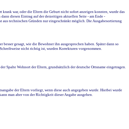
krank war, oder die Eltern die Geburt nicht sofort anzeigen konnten, wurde das
ann diesen Eintrag auf der derzeitigen aktuellen Seite - am Ende -
st aus technischen Gründen nur eingeschränkt möglich. Die Ausgabesortierung
r besser gesagt, wie die Bewohner ihn ausgesprochen haben. Später dann so
e Schreibweise nicht richtig ist, wurden Korrekturen vorgenommen.
r Spalte Wohnort der Eltern, grundsätzlich der deutsche Ortsname eingetragen.
rtsangabe der Eltern vorliegt, wenn diese auch angegeben wurde. Hierbei wurde
d kann man aber von der Richtigkeit dieser Angabe ausgehen.