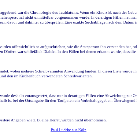
ggebend war die Chronologie des Taufdatums. Wenn ein Kind z.B. nach der Geburt 
rchenpersonal nicht unmittelbar vorgenommen wurde. In derartigen Fällen hat man d
raum davor und dahinter zu überprüfen. Eine exakte Suchabfrage nach dem Datum i
den offensichtlich so aufgeschrieben, wie die Amtsperson ihn verstanden hat, ode
n Dörfern war schließlich Dialekt. In den Fällen bei denen erkannt wurde, dass di
t, wobei mehrere Schreibvarianten Anwendung fanden. In dieser Liste wurde in de
n und den im Kirchenbuch verwendeten Schreibvarianten.
wurde deshalb vorausgesetzt, dass nur in derartigen Fällen eine Abweichung zur O
eshalb ist bei der Ortsangabe für den Taufpaten ein Vorbehalt gegeben. Überwiegen
weitere Angaben wie z. B. eine Heirat, wurden nicht übernommen.
Paul Lüdtke aus Köln