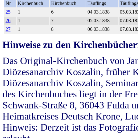
Nr
Kirchenbuch
Kirchenbuch
Täuflings
Täufling
25
1
6
04.03.1838
05.03.18
26
1
7
05.03.1838
07.03.18
27
1
8
06.03.1838
07.03.18
Hinweise zu den Kirchenbücher
Das Original-Kirchenbuch von Jan
Diözesanarchiv Koszalin, früher Kö
Diözesanarchiv Koszalin, Seminar
des Kirchenbuches liegt in der Fr
Schwank-Straße 8, 36043 Fulda u
Heimatkreises Deutsch Krone, Lu
Hinweis: Derzeit ist das Fotograf