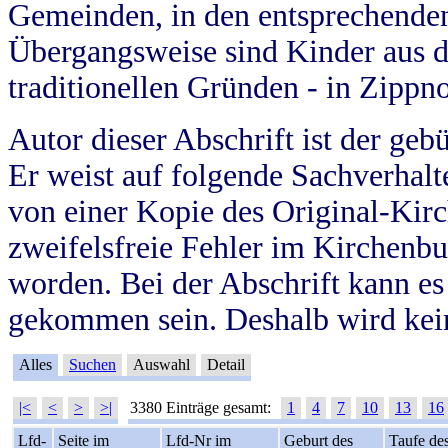
Gemeinden, in den entsprechende
Übergangsweise sind Kinder aus 
traditionellen Gründen - in Zippn
Autor dieser Abschrift ist der geb
Er weist auf folgende Sachverhalte
von einer Kopie des Original-Kirc
zweifelsfreie Fehler im Kirchenbuc
worden. Bei der Abschrift kann e
gekommen sein. Deshalb wird kein
Alles
Suchen
Auswahl
Detail
|<
<
>
>|
3380 Einträge gesamt:
1
4
7
10
13
16
Lfd-
Seite im
Lfd-Nr im
Geburt des
Taufe de