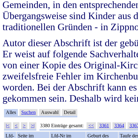
Gemeinden, in den entsprechende
Übergangsweise sind Kinder aus 
traditionellen Gründen - in Zippn
Autor dieser Abschrift ist der geb
Er weist auf folgende Sachverhalte
von einer Kopie des Original-Kirc
zweifelsfreie Fehler im Kirchenbuc
worden. Bei der Abschrift kann e
gekommen sein. Deshalb wird kein
Alles
Suchen
Auswahl
Detail
|<
<
>
>|
3380 Einträge gesamt:
<<
3361
3364
336
Lfd-
Seite im
Lfd-Nr im
Geburt des
Taufe de