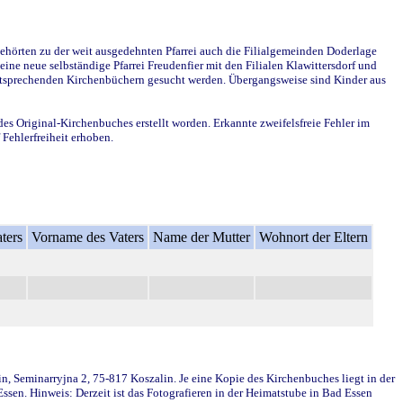
ehörten zu der weit ausgedehnten Pfarrei auch die Filialgemeinden Doderlage
ine neue selbständige Pfarrei Freudenfier mit den Filialen Klawittersdorf und
 entsprechenden Kirchenbüchern gesucht werden. Übergangsweise sind Kinder aus
des Original-Kirchenbuches erstellt worden. Erkannte zweifelsfreie Fehler im
Fehlerfreiheit erhoben.
ters
Vorname des Vaters
Name der Mutter
Wohnort der Eltern
in, Seminarryjna 2, 75-817 Koszalin. Je eine Kopie des Kirchenbuches liegt in der
en. Hinweis: Derzeit ist das Fotografieren in der Heimatstube in Bad Essen