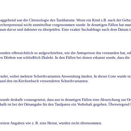
ggebend war die Chronologie des Taufdatums. Wenn ein Kind z.B. nach der Geburt 
rchenpersonal nicht unmittelbar vorgenommen wurde. In derartigen Fällen hat man d
raum davor und dahinter zu überprüfen. Eine exakte Suchabfrage nach dem Datum i
den offensichtlich so aufgeschrieben, wie die Amtsperson ihn verstanden hat, ode
n Dörfern war schließlich Dialekt. In den Fällen bei denen erkannt wurde, dass di
t, wobei mehrere Schreibvarianten Anwendung fanden. In dieser Liste wurde in de
n und den im Kirchenbuch verwendeten Schreibvarianten.
wurde deshalb vorausgesetzt, dass nur in derartigen Fällen eine Abweichung zur O
eshalb ist bei der Ortsangabe für den Taufpaten ein Vorbehalt gegeben. Überwiegen
weitere Angaben wie z. B. eine Heirat, wurden nicht übernommen.