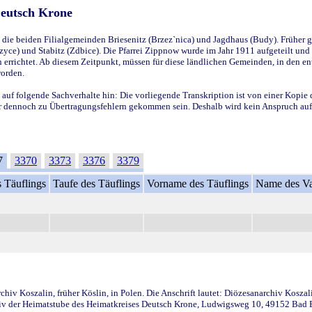
Deutsch Krone
ie beiden Filialgemeinden Briesenitz (Brzez`nica) und Jagdhaus (Budy). Früher g
yce) und Stabitz (Zdbice). Die Pfarrei Zippnow wurde im Jahr 1911 aufgeteilt und e
en errichtet. Ab diesem Zeitpunkt, müssen für diese ländlichen Gemeinden, in den
worden.
 auf folgende Sachverhalte hin: Die vorliegende Transkription ist von einer Kopie 
aber dennoch zu Übertragungsfehlern gekommen sein. Deshalb wird kein Anspruch auf 
7
3370
3373
3376
3379
 Täuflings
Taufe des Täuflings
Vorname des Täuflings
Name des Va
iv Koszalin, früher Köslin, in Polen. Die Anschrift lautet: Diözesanarchiv Koszal
v der Heimatstube des Heimatkreises Deutsch Krone, Ludwigsweg 10, 49152 Bad Ess