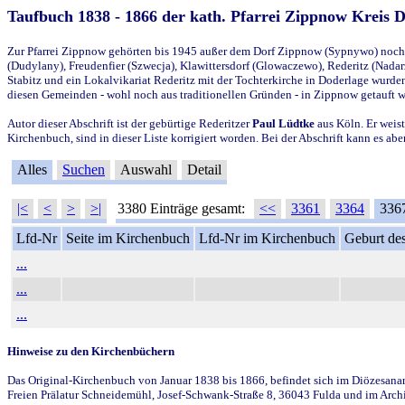
Taufbuch 1838 - 1866 der kath. Pfarrei Zippnow Kreis 
Zur Pfarrei Zippnow gehörten bis 1945 außer dem Dorf Zippnow (Sypnywo) noch d
(Dudylany), Freudenfier (Szwecja), Klawittersdorf (Glowaczewo), Rederitz (Nadarz
Stabitz und ein Lokalvikariat Rederitz mit der Tochterkirche in Doderlage wurd
diesen Gemeinden - wohl noch aus traditionellen Gründen - in Zippnow getauft 
Autor dieser Abschrift ist der gebürtige Rederitzer
Paul Lüdtke
aus Köln. Er weist
Kirchenbuch, sind in dieser Liste korrigiert worden. Bei der Abschrift kann es 
Alles
Suchen
Auswahl
Detail
|<
<
>
>|
3380 Einträge gesamt:
<<
3361
3364
336
Lfd-Nr
Seite im Kirchenbuch
Lfd-Nr im Kirchenbuch
Geburt des
...
...
...
Hinweise zu den Kirchenbüchern
Das Original-Kirchenbuch von Januar 1838 bis 1866, befindet sich im Diözesanarch
Freien Prälatur Schneidemühl, Josef-Schwank-Straße 8, 36043 Fulda und im Archi