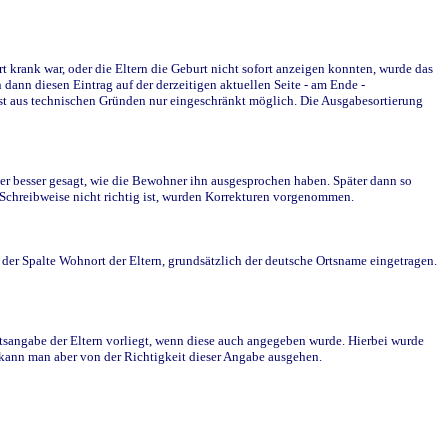
krank war, oder die Eltern die Geburt nicht sofort anzeigen konnten, wurde das
ann diesen Eintrag auf der derzeitigen aktuellen Seite - am Ende -
st aus technischen Gründen nur eingeschränkt möglich. Die Ausgabesortierung
r besser gesagt, wie die Bewohner ihn ausgesprochen haben. Später dann so
e Schreibweise nicht richtig ist, wurden Korrekturen vorgenommen.
r Spalte Wohnort der Eltern, grundsätzlich der deutsche Ortsname eingetragen.
rtsangabe der Eltern vorliegt, wenn diese auch angegeben wurde. Hierbei wurde
d kann man aber von der Richtigkeit dieser Angabe ausgehen.