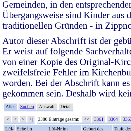
Gemeinden, in den entsprechende
Übergangsweise sind Kinder aus 
traditionellen Gründen - in Zippn
Autor dieser Abschrift ist der geb
Er weist auf folgende Sachverhalte
von einer Kopie des Original-Kirc
zweifelsfreie Fehler im Kirchenbuc
worden. Bei der Abschrift kann e
gekommen sein. Deshalb wird kein
Alles
Suchen
Auswahl
Detail
|<
<
>
>|
3380 Einträge gesamt:
<<
3361
3364
336
Lfd-
Seite im
Lfd-Nr im
Geburt des
Taufe de