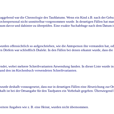
ggebend war die Chronologie des Taufdatums. Wenn ein Kind z.B. nach der Geburt 
rchenpersonal nicht unmittelbar vorgenommen wurde. In derartigen Fällen hat man d
raum davor und dahinter zu überprüfen. Eine exakte Suchabfrage nach dem Datum i
den offensichtlich so aufgeschrieben, wie die Amtsperson ihn verstanden hat, ode
n Dörfern war schließlich Dialekt. In den Fällen bei denen erkannt wurde, dass di
t, wobei mehrere Schreibvarianten Anwendung fanden. In dieser Liste wurde in de
n und den im Kirchenbuch verwendeten Schreibvarianten.
wurde deshalb vorausgesetzt, dass nur in derartigen Fällen eine Abweichung zur O
eshalb ist bei der Ortsangabe für den Taufpaten ein Vorbehalt gegeben. Überwiegen
weitere Angaben wie z. B. eine Heirat, wurden nicht übernommen.