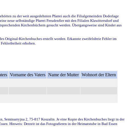
ehörten zu der weit ausgedehnten Pfarrei auch die Filialgemeinden Doderlage
ine neue selbständige Pfarrei Freudenfier mit den Filialen Klawittersdorf und
 entsprechenden Kirchenbüchern gesucht werden. Übergangsweise sind Kinder aus
des Original-Kirchenbuches erstellt worden. Erkannte zweifelsfreie Fehler im
Fehlerfreiheit erhoben.
ters
Vorname des Vaters
Name der Mutter
Wohnort der Eltern
in, Seminarryjna 2, 75-817 Koszalin. Je eine Kopie des Kirchenbuches liegt in der
en. Hinweis: Derzeit ist das Fotografieren in der Heimatstube in Bad Essen