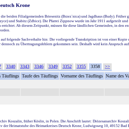
Deutsch Krone
ie beiden Filialgemeinden Briesenitz (Brzez`nica) und Jagdhaus (Budy). Früher g
yce) und Stabitz (Zdbice). Die Pfarrei Zippnow wurde im Jahr 1911 aufgeteilt und e
en errichtet. Ab diesem Zeitpunkt, müssen für diese ländlichen Gemeinden, in den
worden.
 auf folgende Sachverhalte hin: Die vorliegende Transkription ist von einer Kopie 
aber dennoch zu Übertragungsfehlern gekommen sein. Deshalb wird kein Anspruch auf 
7
3340
3343
3346
3349
3352
3355
3358
>>
 Täuflings
Taufe des Täuflings
Vorname des Täuflings
Name des Va
iv Koszalin, früher Köslin, in Polen. Die Anschrift lautet: Diözesanarchiv Koszal
v der Heimatstube des Heimatkreises Deutsch Krone, Ludwigsweg 10, 49152 Bad Ess