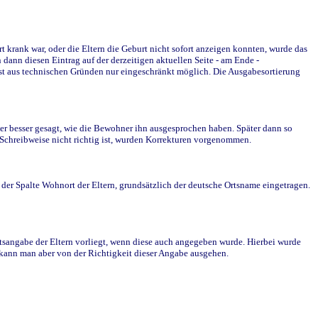
krank war, oder die Eltern die Geburt nicht sofort anzeigen konnten, wurde das
ann diesen Eintrag auf der derzeitigen aktuellen Seite - am Ende -
st aus technischen Gründen nur eingeschränkt möglich. Die Ausgabesortierung
r besser gesagt, wie die Bewohner ihn ausgesprochen haben. Später dann so
e Schreibweise nicht richtig ist, wurden Korrekturen vorgenommen.
r Spalte Wohnort der Eltern, grundsätzlich der deutsche Ortsname eingetragen.
rtsangabe der Eltern vorliegt, wenn diese auch angegeben wurde. Hierbei wurde
d kann man aber von der Richtigkeit dieser Angabe ausgehen.