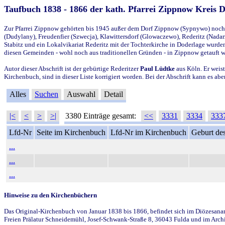
Taufbuch 1838 - 1866 der kath. Pfarrei Zippnow Kreis 
Zur Pfarrei Zippnow gehörten bis 1945 außer dem Dorf Zippnow (Sypnywo) noch d
(Dudylany), Freudenfier (Szwecja), Klawittersdorf (Glowaczewo), Rederitz (Nadarz
Stabitz und ein Lokalvikariat Rederitz mit der Tochterkirche in Doderlage wurd
diesen Gemeinden - wohl noch aus traditionellen Gründen - in Zippnow getauft 
Autor dieser Abschrift ist der gebürtige Rederitzer
Paul Lüdtke
aus Köln. Er weist
Kirchenbuch, sind in dieser Liste korrigiert worden. Bei der Abschrift kann es 
Alles
Suchen
Auswahl
Detail
|<
<
>
>|
3380 Einträge gesamt:
<<
3331
3334
333
Lfd-Nr
Seite im Kirchenbuch
Lfd-Nr im Kirchenbuch
Geburt des
...
...
...
Hinweise zu den Kirchenbüchern
Das Original-Kirchenbuch von Januar 1838 bis 1866, befindet sich im Diözesanarch
Freien Prälatur Schneidemühl, Josef-Schwank-Straße 8, 36043 Fulda und im Archi