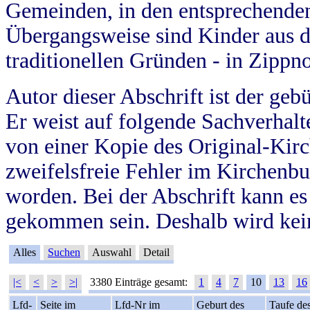
Gemeinden, in den entsprechende
Übergangsweise sind Kinder aus 
traditionellen Gründen - in Zippn
Autor dieser Abschrift ist der geb
Er weist auf folgende Sachverhalte
von einer Kopie des Original-Kirc
zweifelsfreie Fehler im Kirchenbuc
worden. Bei der Abschrift kann e
gekommen sein. Deshalb wird kein
Alles
Suchen
Auswahl
Detail
|<
<
>
>|
3380 Einträge gesamt:
1
4
7
10
13
16
Lfd-
Seite im
Lfd-Nr im
Geburt des
Taufe de