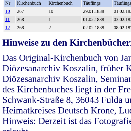
Nr
Kirchenbuch
Kirchenbuch
Täuflings
Täufling
10
267
10
29.01.1838
01.02.18
11
268
1
01.02.1838
03.02.18
12
268
2
02.02.1838
08.02.18
Hinweise zu den Kirchenbücher
Das Original-Kirchenbuch von Jan
Diözesanarchiv Koszalin, früher Kö
Diözesanarchiv Koszalin, Seminar
des Kirchenbuches liegt in der Fr
Schwank-Straße 8, 36043 Fulda u
Heimatkreises Deutsch Krone, Lu
Hinweis: Derzeit ist das Fotograf