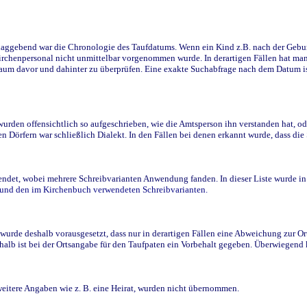
ggebend war die Chronologie des Taufdatums. Wenn ein Kind z.B. nach der Geburt 
rchenpersonal nicht unmittelbar vorgenommen wurde. In derartigen Fällen hat man d
raum davor und dahinter zu überprüfen. Eine exakte Suchabfrage nach dem Datum i
den offensichtlich so aufgeschrieben, wie die Amtsperson ihn verstanden hat, ode
n Dörfern war schließlich Dialekt. In den Fällen bei denen erkannt wurde, dass di
t, wobei mehrere Schreibvarianten Anwendung fanden. In dieser Liste wurde in de
n und den im Kirchenbuch verwendeten Schreibvarianten.
wurde deshalb vorausgesetzt, dass nur in derartigen Fällen eine Abweichung zur O
eshalb ist bei der Ortsangabe für den Taufpaten ein Vorbehalt gegeben. Überwiegen
weitere Angaben wie z. B. eine Heirat, wurden nicht übernommen.