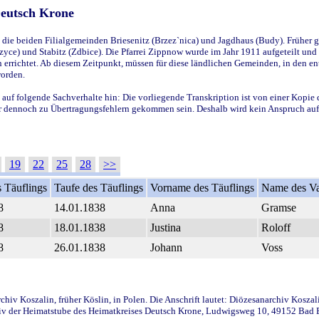
Deutsch Krone
ie beiden Filialgemeinden Briesenitz (Brzez`nica) und Jagdhaus (Budy). Früher g
yce) und Stabitz (Zdbice). Die Pfarrei Zippnow wurde im Jahr 1911 aufgeteilt und e
en errichtet. Ab diesem Zeitpunkt, müssen für diese ländlichen Gemeinden, in den
worden.
 auf folgende Sachverhalte hin: Die vorliegende Transkription ist von einer Kopie 
aber dennoch zu Übertragungsfehlern gekommen sein. Deshalb wird kein Anspruch auf 
19
22
25
28
>>
 Täuflings
Taufe des Täuflings
Vorname des Täuflings
Name des Va
8
14.01.1838
Anna
Gramse
8
18.01.1838
Justina
Roloff
8
26.01.1838
Johann
Voss
iv Koszalin, früher Köslin, in Polen. Die Anschrift lautet: Diözesanarchiv Koszal
v der Heimatstube des Heimatkreises Deutsch Krone, Ludwigsweg 10, 49152 Bad Ess