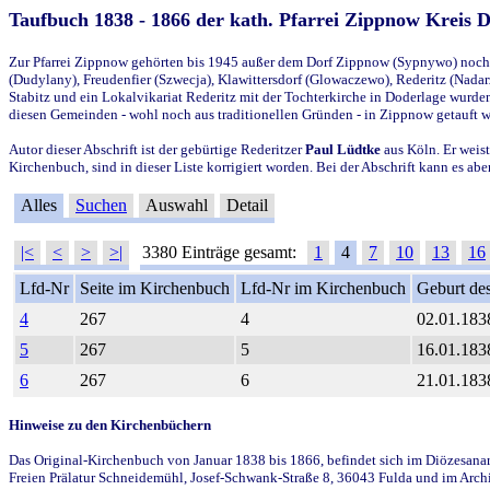
Taufbuch 1838 - 1866 der kath. Pfarrei Zippnow Kreis 
Zur Pfarrei Zippnow gehörten bis 1945 außer dem Dorf Zippnow (Sypnywo) noch d
(Dudylany), Freudenfier (Szwecja), Klawittersdorf (Glowaczewo), Rederitz (Nadarz
Stabitz und ein Lokalvikariat Rederitz mit der Tochterkirche in Doderlage wurd
diesen Gemeinden - wohl noch aus traditionellen Gründen - in Zippnow getauft 
Autor dieser Abschrift ist der gebürtige Rederitzer
Paul Lüdtke
aus Köln. Er weist
Kirchenbuch, sind in dieser Liste korrigiert worden. Bei der Abschrift kann es 
Alles
Suchen
Auswahl
Detail
|<
<
>
>|
3380 Einträge gesamt:
1
4
7
10
13
16
Lfd-Nr
Seite im Kirchenbuch
Lfd-Nr im Kirchenbuch
Geburt des
4
267
4
02.01.183
5
267
5
16.01.183
6
267
6
21.01.183
Hinweise zu den Kirchenbüchern
Das Original-Kirchenbuch von Januar 1838 bis 1866, befindet sich im Diözesanarch
Freien Prälatur Schneidemühl, Josef-Schwank-Straße 8, 36043 Fulda und im Archi