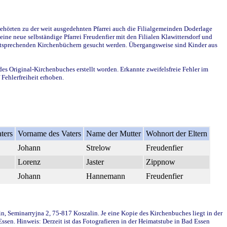
ehörten zu der weit ausgedehnten Pfarrei auch die Filialgemeinden Doderlage
ine neue selbständige Pfarrei Freudenfier mit den Filialen Klawittersdorf und
 entsprechenden Kirchenbüchern gesucht werden. Übergangsweise sind Kinder aus
des Original-Kirchenbuches erstellt worden. Erkannte zweifelsfreie Fehler im
Fehlerfreiheit erhoben.
ters
Vorname des Vaters
Name der Mutter
Wohnort der Eltern
Johann
Strelow
Freudenfier
Lorenz
Jaster
Zippnow
Johann
Hannemann
Freudenfier
in, Seminarryjna 2, 75-817 Koszalin. Je eine Kopie des Kirchenbuches liegt in der
en. Hinweis: Derzeit ist das Fotografieren in der Heimatstube in Bad Essen