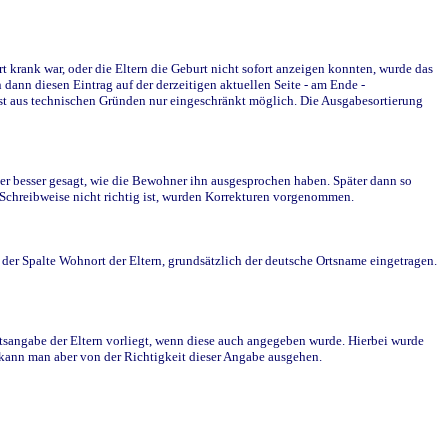
krank war, oder die Eltern die Geburt nicht sofort anzeigen konnten, wurde das
ann diesen Eintrag auf der derzeitigen aktuellen Seite - am Ende -
st aus technischen Gründen nur eingeschränkt möglich. Die Ausgabesortierung
r besser gesagt, wie die Bewohner ihn ausgesprochen haben. Später dann so
e Schreibweise nicht richtig ist, wurden Korrekturen vorgenommen.
r Spalte Wohnort der Eltern, grundsätzlich der deutsche Ortsname eingetragen.
rtsangabe der Eltern vorliegt, wenn diese auch angegeben wurde. Hierbei wurde
d kann man aber von der Richtigkeit dieser Angabe ausgehen.