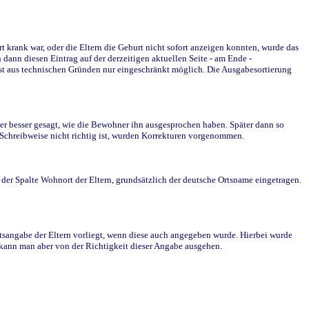
krank war, oder die Eltern die Geburt nicht sofort anzeigen konnten, wurde das
ann diesen Eintrag auf der derzeitigen aktuellen Seite - am Ende -
st aus technischen Gründen nur eingeschränkt möglich. Die Ausgabesortierung
r besser gesagt, wie die Bewohner ihn ausgesprochen haben. Später dann so
e Schreibweise nicht richtig ist, wurden Korrekturen vorgenommen.
r Spalte Wohnort der Eltern, grundsätzlich der deutsche Ortsname eingetragen.
rtsangabe der Eltern vorliegt, wenn diese auch angegeben wurde. Hierbei wurde
d kann man aber von der Richtigkeit dieser Angabe ausgehen.