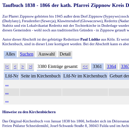
Taufbuch 1838 - 1866 der kath. Pfarrei Zippnow Kreis 
Zur Pfarrei Zippnow gehörten bis 1945 außer dem Dorf Zippnow (Sypnywo) noch d
(Dudylany), Freudenfier (Szwecja), Klawittersdorf (Glowaczewo), Rederitz (Nadarz
Stabitz und ein Lokalvikariat Rederitz mit der Tochterkirche in Doderlage wurd
diesen Gemeinden - wohl noch aus traditionellen Gründen - in Zippnow getauft 
Autor dieser Abschrift ist der gebürtige Rederitzer
Paul Lüdtke
aus Köln. Er weist
Kirchenbuch, sind in dieser Liste korrigiert worden. Bei der Abschrift kann es 
Alles
Suchen
Auswahl
Detail
|<
<
>
>|
3380 Einträge gesamt:
<<
3361
3364
336
Lfd-Nr
Seite im Kirchenbuch
Lfd-Nr im Kirchenbuch
Geburt des
...
...
...
Hinweise zu den Kirchenbüchern
Das Original-Kirchenbuch von Januar 1838 bis 1866, befindet sich im Diözesanarch
Freien Prälatur Schneidemühl, Josef-Schwank-Straße 8, 36043 Fulda und im Archi