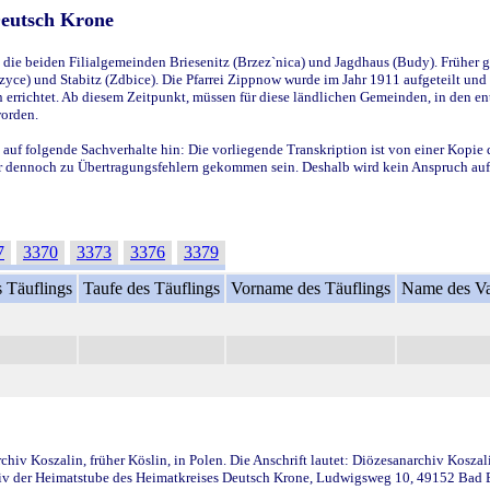
Deutsch Krone
ie beiden Filialgemeinden Briesenitz (Brzez`nica) und Jagdhaus (Budy). Früher g
yce) und Stabitz (Zdbice). Die Pfarrei Zippnow wurde im Jahr 1911 aufgeteilt und e
en errichtet. Ab diesem Zeitpunkt, müssen für diese ländlichen Gemeinden, in den
worden.
 auf folgende Sachverhalte hin: Die vorliegende Transkription ist von einer Kopie 
aber dennoch zu Übertragungsfehlern gekommen sein. Deshalb wird kein Anspruch auf 
7
3370
3373
3376
3379
 Täuflings
Taufe des Täuflings
Vorname des Täuflings
Name des Va
iv Koszalin, früher Köslin, in Polen. Die Anschrift lautet: Diözesanarchiv Koszal
v der Heimatstube des Heimatkreises Deutsch Krone, Ludwigsweg 10, 49152 Bad Ess