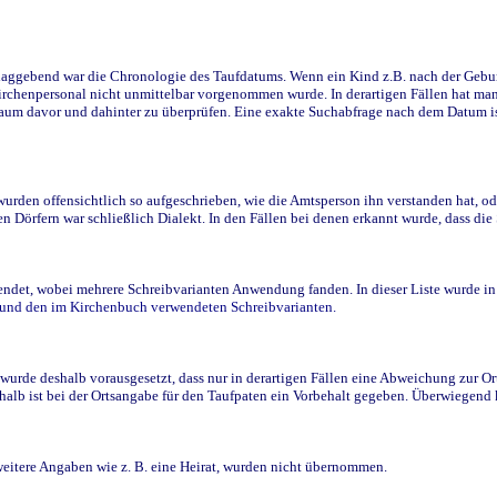
ggebend war die Chronologie des Taufdatums. Wenn ein Kind z.B. nach der Geburt 
rchenpersonal nicht unmittelbar vorgenommen wurde. In derartigen Fällen hat man d
raum davor und dahinter zu überprüfen. Eine exakte Suchabfrage nach dem Datum i
den offensichtlich so aufgeschrieben, wie die Amtsperson ihn verstanden hat, ode
n Dörfern war schließlich Dialekt. In den Fällen bei denen erkannt wurde, dass di
t, wobei mehrere Schreibvarianten Anwendung fanden. In dieser Liste wurde in de
n und den im Kirchenbuch verwendeten Schreibvarianten.
wurde deshalb vorausgesetzt, dass nur in derartigen Fällen eine Abweichung zur O
eshalb ist bei der Ortsangabe für den Taufpaten ein Vorbehalt gegeben. Überwiegen
weitere Angaben wie z. B. eine Heirat, wurden nicht übernommen.