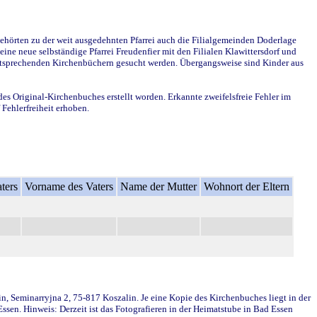
ehörten zu der weit ausgedehnten Pfarrei auch die Filialgemeinden Doderlage
ine neue selbständige Pfarrei Freudenfier mit den Filialen Klawittersdorf und
 entsprechenden Kirchenbüchern gesucht werden. Übergangsweise sind Kinder aus
des Original-Kirchenbuches erstellt worden. Erkannte zweifelsfreie Fehler im
Fehlerfreiheit erhoben.
ters
Vorname des Vaters
Name der Mutter
Wohnort der Eltern
in, Seminarryjna 2, 75-817 Koszalin. Je eine Kopie des Kirchenbuches liegt in der
en. Hinweis: Derzeit ist das Fotografieren in der Heimatstube in Bad Essen