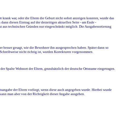
krank war, oder die Eltern die Geburt nicht sofort anzeigen konnten, wurde das
ann diesen Eintrag auf der derzeitigen aktuellen Seite - am Ende -
st aus technischen Gründen nur eingeschränkt möglich. Die Ausgabesortierung
r besser gesagt, wie die Bewohner ihn ausgesprochen haben. Später dann so
e Schreibweise nicht richtig ist, wurden Korrekturen vorgenommen.
r Spalte Wohnort der Eltern, grundsätzlich der deutsche Ortsname eingetragen.
rtsangabe der Eltern vorliegt, wenn diese auch angegeben wurde. Hierbei wurde
d kann man aber von der Richtigkeit dieser Angabe ausgehen.