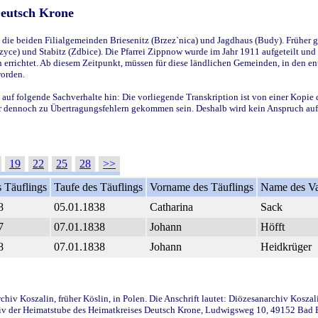
Deutsch Krone
ie beiden Filialgemeinden Briesenitz (Brzez`nica) und Jagdhaus (Budy). Früher g
yce) und Stabitz (Zdbice). Die Pfarrei Zippnow wurde im Jahr 1911 aufgeteilt und e
en errichtet. Ab diesem Zeitpunkt, müssen für diese ländlichen Gemeinden, in den
worden.
 auf folgende Sachverhalte hin: Die vorliegende Transkription ist von einer Kopie 
aber dennoch zu Übertragungsfehlern gekommen sein. Deshalb wird kein Anspruch auf 
19
22
25
28
>>
 Täuflings
Taufe des Täuflings
Vorname des Täuflings
Name des Va
8
05.01.1838
Catharina
Sack
7
07.01.1838
Johann
Höfft
8
07.01.1838
Johann
Heidkrüger
iv Koszalin, früher Köslin, in Polen. Die Anschrift lautet: Diözesanarchiv Koszal
v der Heimatstube des Heimatkreises Deutsch Krone, Ludwigsweg 10, 49152 Bad Ess