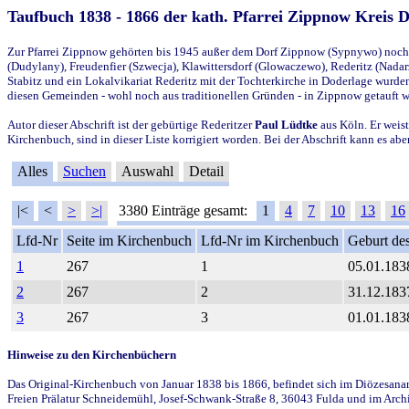
Taufbuch 1838 - 1866 der kath. Pfarrei Zippnow Kreis 
Zur Pfarrei Zippnow gehörten bis 1945 außer dem Dorf Zippnow (Sypnywo) noch d
(Dudylany), Freudenfier (Szwecja), Klawittersdorf (Glowaczewo), Rederitz (Nadarz
Stabitz und ein Lokalvikariat Rederitz mit der Tochterkirche in Doderlage wurd
diesen Gemeinden - wohl noch aus traditionellen Gründen - in Zippnow getauft 
Autor dieser Abschrift ist der gebürtige Rederitzer
Paul Lüdtke
aus Köln. Er weist
Kirchenbuch, sind in dieser Liste korrigiert worden. Bei der Abschrift kann es 
Alles
Suchen
Auswahl
Detail
|<
<
>
>|
3380 Einträge gesamt:
1
4
7
10
13
16
Lfd-Nr
Seite im Kirchenbuch
Lfd-Nr im Kirchenbuch
Geburt des
1
267
1
05.01.183
2
267
2
31.12.183
3
267
3
01.01.183
Hinweise zu den Kirchenbüchern
Das Original-Kirchenbuch von Januar 1838 bis 1866, befindet sich im Diözesanarch
Freien Prälatur Schneidemühl, Josef-Schwank-Straße 8, 36043 Fulda und im Archi