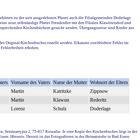
ehörten zu der weit ausgedehnten Pfarrei auch die Filialgemeinden Doderlage
ine neue selbständige Pfarrei Freudenfier mit den Filialen Klawittersdorf und
 entsprechenden Kirchenbüchern gesucht werden. Übergangsweise sind Kinder aus
des Original-Kirchenbuches erstellt worden. Erkannte zweifelsfreie Fehler im
Fehlerfreiheit erhoben.
ters
Vorname des Vaters
Name der Mutter
Wohnort der Eltern
Martin
Katritzke
Zippnow
Martin
Klawun
Rederitz
Lorenz
Schulz
Doderlage
in, Seminarryjna 2, 75-817 Koszalin. Je eine Kopie des Kirchenbuches liegt in der
en. Hinweis: Derzeit ist das Fotografieren in der Heimatstube in Bad Essen