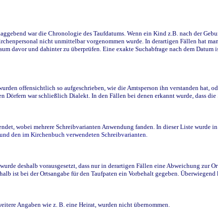
ggebend war die Chronologie des Taufdatums. Wenn ein Kind z.B. nach der Geburt 
rchenpersonal nicht unmittelbar vorgenommen wurde. In derartigen Fällen hat man d
raum davor und dahinter zu überprüfen. Eine exakte Suchabfrage nach dem Datum i
den offensichtlich so aufgeschrieben, wie die Amtsperson ihn verstanden hat, ode
n Dörfern war schließlich Dialekt. In den Fällen bei denen erkannt wurde, dass di
t, wobei mehrere Schreibvarianten Anwendung fanden. In dieser Liste wurde in de
n und den im Kirchenbuch verwendeten Schreibvarianten.
wurde deshalb vorausgesetzt, dass nur in derartigen Fällen eine Abweichung zur O
eshalb ist bei der Ortsangabe für den Taufpaten ein Vorbehalt gegeben. Überwiegen
weitere Angaben wie z. B. eine Heirat, wurden nicht übernommen.