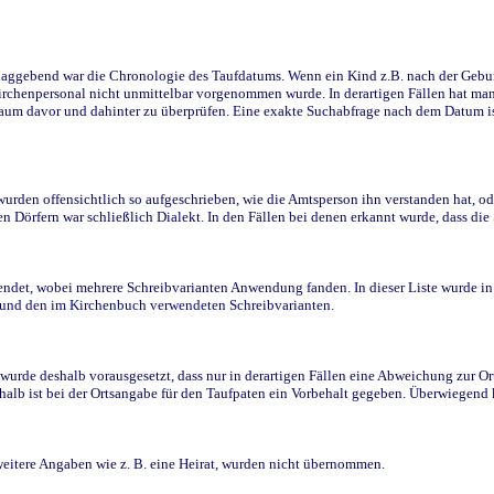
ggebend war die Chronologie des Taufdatums. Wenn ein Kind z.B. nach der Geburt 
rchenpersonal nicht unmittelbar vorgenommen wurde. In derartigen Fällen hat man d
raum davor und dahinter zu überprüfen. Eine exakte Suchabfrage nach dem Datum i
den offensichtlich so aufgeschrieben, wie die Amtsperson ihn verstanden hat, ode
n Dörfern war schließlich Dialekt. In den Fällen bei denen erkannt wurde, dass di
t, wobei mehrere Schreibvarianten Anwendung fanden. In dieser Liste wurde in de
n und den im Kirchenbuch verwendeten Schreibvarianten.
wurde deshalb vorausgesetzt, dass nur in derartigen Fällen eine Abweichung zur O
eshalb ist bei der Ortsangabe für den Taufpaten ein Vorbehalt gegeben. Überwiegen
weitere Angaben wie z. B. eine Heirat, wurden nicht übernommen.