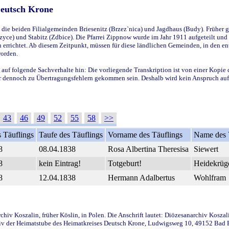
Deutsch Krone
ie beiden Filialgemeinden Briesenitz (Brzez`nica) und Jagdhaus (Budy). Früher g
yce) und Stabitz (Zdbice). Die Pfarrei Zippnow wurde im Jahr 1911 aufgeteilt und e
en errichtet. Ab diesem Zeitpunkt, müssen für diese ländlichen Gemeinden, in den
worden.
 auf folgende Sachverhalte hin: Die vorliegende Transkription ist von einer Kopie 
aber dennoch zu Übertragungsfehlern gekommen sein. Deshalb wird kein Anspruch auf 
43
46
49
52
55
58
>>
 Täuflings
Taufe des Täuflings
Vorname des Täuflings
Name des 
8
08.04.1838
Rosa Albertina Theresisa
Siewert
8
kein Eintrag!
Totgeburt!
Heidekrüg
8
12.04.1838
Hermann Adalbertus
Wohlfram
iv Koszalin, früher Köslin, in Polen. Die Anschrift lautet: Diözesanarchiv Koszal
v der Heimatstube des Heimatkreises Deutsch Krone, Ludwigsweg 10, 49152 Bad Ess