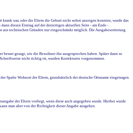
krank war, oder die Eltern die Geburt nicht sofort anzeigen konnten, wurde das
ann diesen Eintrag auf der derzeitigen aktuellen Seite - am Ende -
st aus technischen Gründen nur eingeschränkt möglich. Die Ausgabesortierung
r besser gesagt, wie die Bewohner ihn ausgesprochen haben. Später dann so
e Schreibweise nicht richtig ist, wurden Korrekturen vorgenommen.
r Spalte Wohnort der Eltern, grundsätzlich der deutsche Ortsname eingetragen.
rtsangabe der Eltern vorliegt, wenn diese auch angegeben wurde. Hierbei wurde
d kann man aber von der Richtigkeit dieser Angabe ausgehen.