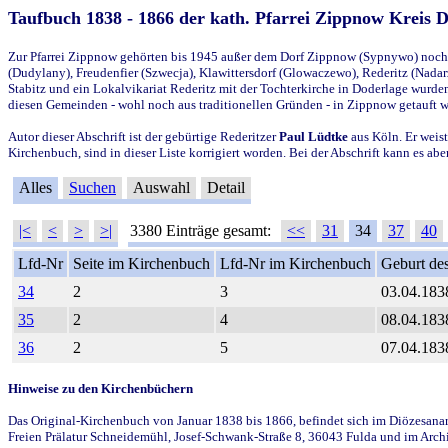
Taufbuch 1838 - 1866 der kath. Pfarrei Zippnow Kreis 
Zur Pfarrei Zippnow gehörten bis 1945 außer dem Dorf Zippnow (Sypnywo) noch d
(Dudylany), Freudenfier (Szwecja), Klawittersdorf (Glowaczewo), Rederitz (Nadarz
Stabitz und ein Lokalvikariat Rederitz mit der Tochterkirche in Doderlage wurd
diesen Gemeinden - wohl noch aus traditionellen Gründen - in Zippnow getauft 
Autor dieser Abschrift ist der gebürtige Rederitzer
Paul Lüdtke
aus Köln. Er weist
Kirchenbuch, sind in dieser Liste korrigiert worden. Bei der Abschrift kann es 
Alles
Suchen
Auswahl
Detail
|<
<
>
>|
3380 Einträge gesamt:
<<
31
34
37
40
Lfd-Nr
Seite im Kirchenbuch
Lfd-Nr im Kirchenbuch
Geburt des
34
2
3
03.04.183
35
2
4
08.04.183
36
2
5
07.04.183
Hinweise zu den Kirchenbüchern
Das Original-Kirchenbuch von Januar 1838 bis 1866, befindet sich im Diözesanarch
Freien Prälatur Schneidemühl, Josef-Schwank-Straße 8, 36043 Fulda und im Archi