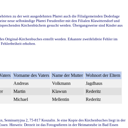
ehörten zu der weit ausgedehnten Pfarrei auch die Filialgemeinden Doderlage
ine neue selbständige Pfarrei Freudenfier mit den Filialen Klawittersdorf und
 entsprechenden Kirchenbüchern gesucht werden. Übergangsweise sind Kinder aus
des Original-Kirchenbuches erstellt worden. Erkannte zweifelsfreie Fehler im
Fehlerfreiheit erhoben.
Vaters
Vorname des Vaters
Name der Mutter
Wohnort der Eltern
Andreas
Volkmann
Jagdhaus
er
Martin
Klawun
Rederitz
Michael
Mellentin
Rederitz
in, Seminarryjna 2, 75-817 Koszalin. Je eine Kopie des Kirchenbuches liegt in der
en. Hinweis: Derzeit ist das Fotografieren in der Heimatstube in Bad Essen