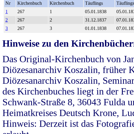
Nr
Kirchenbuch
Kirchenbuch
Täuflings
Täufling
1
267
1
05.01.1838
05.01.18
2
267
2
31.12.1837
07.01.18
3
267
3
01.01.1838
07.01.18
Hinweise zu den Kirchenbücher
Das Original-Kirchenbuch von Jan
Diözesanarchiv Koszalin, früher Kö
Diözesanarchiv Koszalin, Seminar
des Kirchenbuches liegt in der Fr
Schwank-Straße 8, 36043 Fulda u
Heimatkreises Deutsch Krone, Lu
Hinweis: Derzeit ist das Fotograf