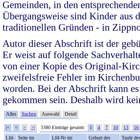
Gemeinden, in den entsprechende
Übergangsweise sind Kinder aus 
traditionellen Gründen - in Zippn
Autor dieser Abschrift ist der geb
Er weist auf folgende Sachverhalte
von einer Kopie des Original-Kirc
zweifelsfreie Fehler im Kirchenbuc
worden. Bei der Abschrift kann e
gekommen sein. Deshalb wird kein
Alles
Suchen
Auswahl
Detail
|<
<
>
>|
3380 Einträge gesamt:
1
4
7
10
13
16
Lfd-
Seite im
Lfd-Nr im
Geburt des
Taufe de