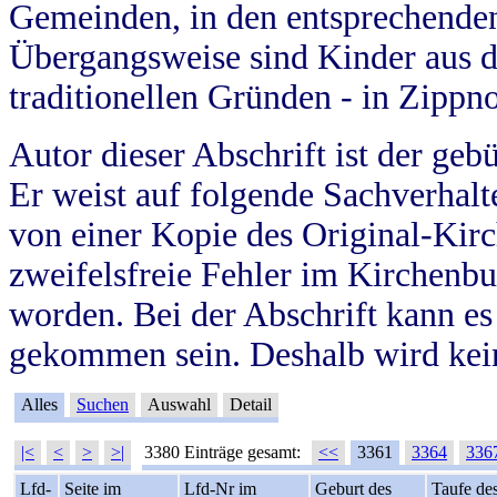
Gemeinden, in den entsprechende
Übergangsweise sind Kinder aus 
traditionellen Gründen - in Zippn
Autor dieser Abschrift ist der geb
Er weist auf folgende Sachverhalte
von einer Kopie des Original-Kirc
zweifelsfreie Fehler im Kirchenbuc
worden. Bei der Abschrift kann e
gekommen sein. Deshalb wird kein
Alles
Suchen
Auswahl
Detail
|<
<
>
>|
3380 Einträge gesamt:
<<
3361
3364
336
Lfd-
Seite im
Lfd-Nr im
Geburt des
Taufe de