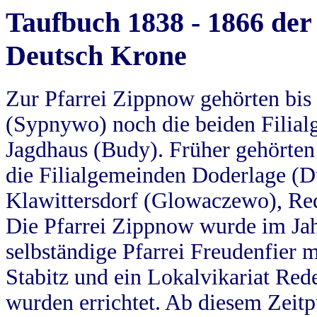
Taufbuch 1838 - 1866 der
Deutsch Krone
Zur Pfarrei Zippnow gehörten bi
(Sypnywo) noch die beiden Filial
Jagdhaus (Budy). Früher gehörten 
die Filialgemeinden Doderlage (D
Klawittersdorf (Glowaczewo), Red
Die Pfarrei Zippnow wurde im Jah
selbständige Pfarrei Freudenfier m
Stabitz und ein Lokalvikariat Red
wurden errichtet. Ab diesem Zeitp