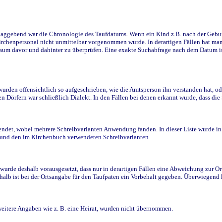
ggebend war die Chronologie des Taufdatums. Wenn ein Kind z.B. nach der Geburt 
rchenpersonal nicht unmittelbar vorgenommen wurde. In derartigen Fällen hat man d
raum davor und dahinter zu überprüfen. Eine exakte Suchabfrage nach dem Datum i
den offensichtlich so aufgeschrieben, wie die Amtsperson ihn verstanden hat, ode
n Dörfern war schließlich Dialekt. In den Fällen bei denen erkannt wurde, dass di
t, wobei mehrere Schreibvarianten Anwendung fanden. In dieser Liste wurde in de
n und den im Kirchenbuch verwendeten Schreibvarianten.
wurde deshalb vorausgesetzt, dass nur in derartigen Fällen eine Abweichung zur O
eshalb ist bei der Ortsangabe für den Taufpaten ein Vorbehalt gegeben. Überwiegen
weitere Angaben wie z. B. eine Heirat, wurden nicht übernommen.