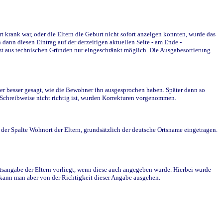
krank war, oder die Eltern die Geburt nicht sofort anzeigen konnten, wurde das
ann diesen Eintrag auf der derzeitigen aktuellen Seite - am Ende -
st aus technischen Gründen nur eingeschränkt möglich. Die Ausgabesortierung
r besser gesagt, wie die Bewohner ihn ausgesprochen haben. Später dann so
e Schreibweise nicht richtig ist, wurden Korrekturen vorgenommen.
r Spalte Wohnort der Eltern, grundsätzlich der deutsche Ortsname eingetragen.
rtsangabe der Eltern vorliegt, wenn diese auch angegeben wurde. Hierbei wurde
d kann man aber von der Richtigkeit dieser Angabe ausgehen.