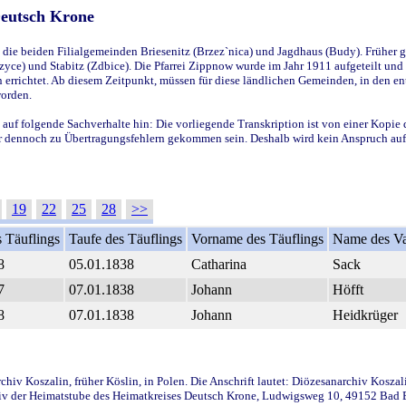
Deutsch Krone
ie beiden Filialgemeinden Briesenitz (Brzez`nica) und Jagdhaus (Budy). Früher g
yce) und Stabitz (Zdbice). Die Pfarrei Zippnow wurde im Jahr 1911 aufgeteilt und e
en errichtet. Ab diesem Zeitpunkt, müssen für diese ländlichen Gemeinden, in den
worden.
 auf folgende Sachverhalte hin: Die vorliegende Transkription ist von einer Kopie 
aber dennoch zu Übertragungsfehlern gekommen sein. Deshalb wird kein Anspruch auf 
19
22
25
28
>>
 Täuflings
Taufe des Täuflings
Vorname des Täuflings
Name des Va
8
05.01.1838
Catharina
Sack
7
07.01.1838
Johann
Höfft
8
07.01.1838
Johann
Heidkrüger
iv Koszalin, früher Köslin, in Polen. Die Anschrift lautet: Diözesanarchiv Koszal
v der Heimatstube des Heimatkreises Deutsch Krone, Ludwigsweg 10, 49152 Bad Ess