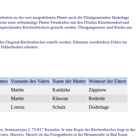
ehörten zu der weit ausgedehnten Pfarrei auch die Filialgemeinden Doderlage
ine neue selbständige Pfarrei Freudenfier mit den Filialen Klawittersdorf und
 entsprechenden Kirchenbüchern gesucht werden. Übergangsweise sind Kinder aus
des Original-Kirchenbuches erstellt worden. Erkannte zweifelsfreie Fehler im
Fehlerfreiheit erhoben.
ters
Vorname des Vaters
Name der Mutter
Wohnort der Eltern
Martin
Katritzke
Zippnow
Martin
Klawun
Rederitz
Lorenz
Schulz
Doderlage
in, Seminarryjna 2, 75-817 Koszalin. Je eine Kopie des Kirchenbuches liegt in der
en. Hinweis: Derzeit ist das Fotografieren in der Heimatstube in Bad Essen