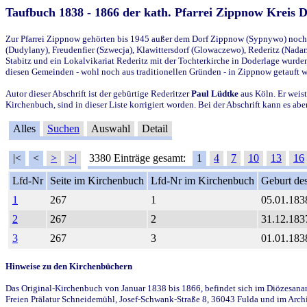
Taufbuch 1838 - 1866 der kath. Pfarrei Zippnow Kreis 
Zur Pfarrei Zippnow gehörten bis 1945 außer dem Dorf Zippnow (Sypnywo) noch d
(Dudylany), Freudenfier (Szwecja), Klawittersdorf (Glowaczewo), Rederitz (Nadarz
Stabitz und ein Lokalvikariat Rederitz mit der Tochterkirche in Doderlage wurd
diesen Gemeinden - wohl noch aus traditionellen Gründen - in Zippnow getauft 
Autor dieser Abschrift ist der gebürtige Rederitzer
Paul Lüdtke
aus Köln. Er weist
Kirchenbuch, sind in dieser Liste korrigiert worden. Bei der Abschrift kann es 
Alles
Suchen
Auswahl
Detail
|<
<
>
>|
3380 Einträge gesamt:
1
4
7
10
13
16
Lfd-Nr
Seite im Kirchenbuch
Lfd-Nr im Kirchenbuch
Geburt des
1
267
1
05.01.183
2
267
2
31.12.183
3
267
3
01.01.183
Hinweise zu den Kirchenbüchern
Das Original-Kirchenbuch von Januar 1838 bis 1866, befindet sich im Diözesanarch
Freien Prälatur Schneidemühl, Josef-Schwank-Straße 8, 36043 Fulda und im Archi