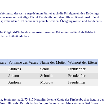
ehörten zu der weit ausgedehnten Pfarrei auch die Filialgemeinden Doderlage
ine neue selbständige Pfarrei Freudenfier mit den Filialen Klawittersdorf und
 entsprechenden Kirchenbüchern gesucht werden. Übergangsweise sind Kinder aus
des Original-Kirchenbuches erstellt worden. Erkannte zweifelsfreie Fehler im
Fehlerfreiheit erhoben.
ters
Vorname des Vaters
Name der Mutter
Wohnort der Eltern
Andreas
Schur
Freudenfier
Johann
Schmidt
Freudenfier
Andreas
Mudrow
Freudenfier
in, Seminarryjna 2, 75-817 Koszalin. Je eine Kopie des Kirchenbuches liegt in der
en. Hinweis: Derzeit ist das Fotografieren in der Heimatstube in Bad Essen