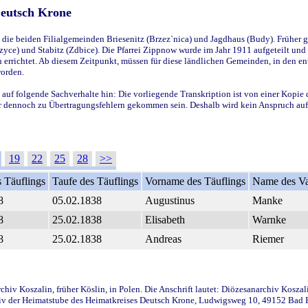
Deutsch Krone
ie beiden Filialgemeinden Briesenitz (Brzez`nica) und Jagdhaus (Budy). Früher g
yce) und Stabitz (Zdbice). Die Pfarrei Zippnow wurde im Jahr 1911 aufgeteilt und e
en errichtet. Ab diesem Zeitpunkt, müssen für diese ländlichen Gemeinden, in den
worden.
 auf folgende Sachverhalte hin: Die vorliegende Transkription ist von einer Kopie 
aber dennoch zu Übertragungsfehlern gekommen sein. Deshalb wird kein Anspruch auf 
19
22
25
28
>>
 Täuflings
Taufe des Täuflings
Vorname des Täuflings
Name des Va
8
05.02.1838
Augustinus
Manke
8
25.02.1838
Elisabeth
Warnke
8
25.02.1838
Andreas
Riemer
iv Koszalin, früher Köslin, in Polen. Die Anschrift lautet: Diözesanarchiv Koszal
v der Heimatstube des Heimatkreises Deutsch Krone, Ludwigsweg 10, 49152 Bad Ess