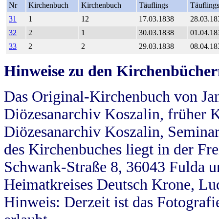
Nr
Kirchenbuch
Kirchenbuch
Täuflings
Täufling
31
1
12
17.03.1838
28.03.18
32
2
1
30.03.1838
01.04.18
33
2
2
29.03.1838
08.04.18
Hinweise zu den Kirchenbücher
Das Original-Kirchenbuch von Jan
Diözesanarchiv Koszalin, früher Kö
Diözesanarchiv Koszalin, Seminar
des Kirchenbuches liegt in der Fr
Schwank-Straße 8, 36043 Fulda u
Heimatkreises Deutsch Krone, Lu
Hinweis: Derzeit ist das Fotograf