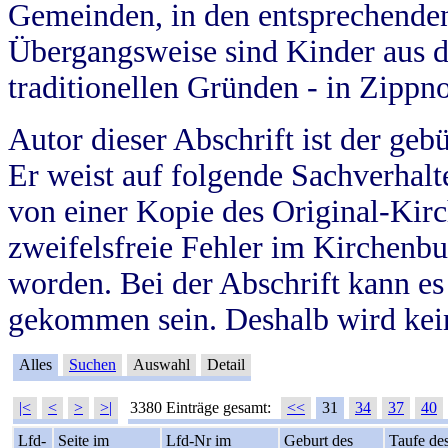
Gemeinden, in den entsprechende
Übergangsweise sind Kinder aus 
traditionellen Gründen - in Zippn
Autor dieser Abschrift ist der geb
Er weist auf folgende Sachverhalte
von einer Kopie des Original-Kirc
zweifelsfreie Fehler im Kirchenbuc
worden. Bei der Abschrift kann e
gekommen sein. Deshalb wird kein
Alles
Suchen
Auswahl
Detail
|<
<
>
>|
3380 Einträge gesamt:
<<
31
34
37
40
Lfd-
Seite im
Lfd-Nr im
Geburt des
Taufe de