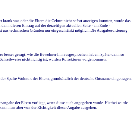
krank war, oder die Eltern die Geburt nicht sofort anzeigen konnten, wurde das
ann diesen Eintrag auf der derzeitigen aktuellen Seite - am Ende -
st aus technischen Gründen nur eingeschränkt möglich. Die Ausgabesortierung
r besser gesagt, wie die Bewohner ihn ausgesprochen haben. Später dann so
e Schreibweise nicht richtig ist, wurden Korrekturen vorgenommen.
r Spalte Wohnort der Eltern, grundsätzlich der deutsche Ortsname eingetragen.
rtsangabe der Eltern vorliegt, wenn diese auch angegeben wurde. Hierbei wurde
d kann man aber von der Richtigkeit dieser Angabe ausgehen.