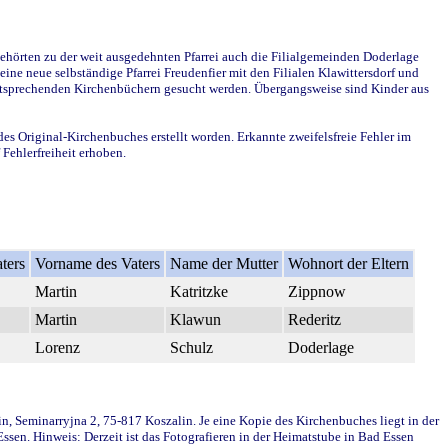
ehörten zu der weit ausgedehnten Pfarrei auch die Filialgemeinden Doderlage
ine neue selbständige Pfarrei Freudenfier mit den Filialen Klawittersdorf und
 entsprechenden Kirchenbüchern gesucht werden. Übergangsweise sind Kinder aus
des Original-Kirchenbuches erstellt worden. Erkannte zweifelsfreie Fehler im
Fehlerfreiheit erhoben.
ters
Vorname des Vaters
Name der Mutter
Wohnort der Eltern
Martin
Katritzke
Zippnow
Martin
Klawun
Rederitz
Lorenz
Schulz
Doderlage
in, Seminarryjna 2, 75-817 Koszalin. Je eine Kopie des Kirchenbuches liegt in der
en. Hinweis: Derzeit ist das Fotografieren in der Heimatstube in Bad Essen