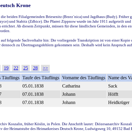
Deutsch Krone
ie beiden Filialgemeinden Briesenitz (Brzez`nica) und Jagdhaus (Budy). Früher g
yce) und Stabitz (Zdbice). Die Pfarrei Zippnow wurde im Jahr 1911 aufgeteilt und e
en errichtet. Ab diesem Zeitpunkt, müssen für diese ländlichen Gemeinden, in den
worden.
 auf folgende Sachverhalte hin: Die vorliegende Transkription ist von einer Kopie 
aber dennoch zu Übertragungsfehlern gekommen sein. Deshalb wird kein Anspruch auf 
19
22
25
28
>>
 Täuflings
Taufe des Täuflings
Vorname des Täuflings
Name des Va
8
05.01.1838
Catharina
Sack
7
07.01.1838
Johann
Höfft
8
07.01.1838
Johann
Heidkrüger
iv Koszalin, früher Köslin, in Polen. Die Anschrift lautet: Diözesanarchiv Koszal
v der Heimatstube des Heimatkreises Deutsch Krone, Ludwigsweg 10, 49152 Bad Ess