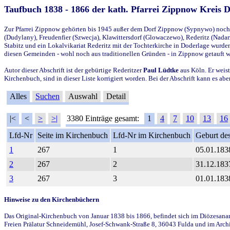
Taufbuch 1838 - 1866 der kath. Pfarrei Zippnow Kreis 
Zur Pfarrei Zippnow gehörten bis 1945 außer dem Dorf Zippnow (Sypnywo) noch d
(Dudylany), Freudenfier (Szwecja), Klawittersdorf (Glowaczewo), Rederitz (Nadarz
Stabitz und ein Lokalvikariat Rederitz mit der Tochterkirche in Doderlage wurd
diesen Gemeinden - wohl noch aus traditionellen Gründen - in Zippnow getauft 
Autor dieser Abschrift ist der gebürtige Rederitzer
Paul Lüdtke
aus Köln. Er weist
Kirchenbuch, sind in dieser Liste korrigiert worden. Bei der Abschrift kann es 
Alles
Suchen
Auswahl
Detail
|<
<
>
>|
3380 Einträge gesamt:
1
4
7
10
13
16
Lfd-Nr
Seite im Kirchenbuch
Lfd-Nr im Kirchenbuch
Geburt des
1
267
1
05.01.183
2
267
2
31.12.183
3
267
3
01.01.183
Hinweise zu den Kirchenbüchern
Das Original-Kirchenbuch von Januar 1838 bis 1866, befindet sich im Diözesanarch
Freien Prälatur Schneidemühl, Josef-Schwank-Straße 8, 36043 Fulda und im Archi