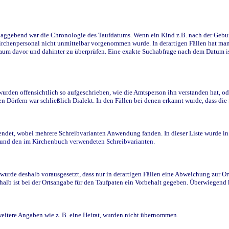
ggebend war die Chronologie des Taufdatums. Wenn ein Kind z.B. nach der Geburt 
rchenpersonal nicht unmittelbar vorgenommen wurde. In derartigen Fällen hat man d
raum davor und dahinter zu überprüfen. Eine exakte Suchabfrage nach dem Datum i
den offensichtlich so aufgeschrieben, wie die Amtsperson ihn verstanden hat, ode
n Dörfern war schließlich Dialekt. In den Fällen bei denen erkannt wurde, dass di
t, wobei mehrere Schreibvarianten Anwendung fanden. In dieser Liste wurde in de
n und den im Kirchenbuch verwendeten Schreibvarianten.
wurde deshalb vorausgesetzt, dass nur in derartigen Fällen eine Abweichung zur O
eshalb ist bei der Ortsangabe für den Taufpaten ein Vorbehalt gegeben. Überwiegen
weitere Angaben wie z. B. eine Heirat, wurden nicht übernommen.